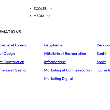
ÉCOLES
MÉDIA
EVENTS
TICALES
RMATIONS
S’ORIENTER
ovisuel et Cinéma
Graphisme
Ressour
L’Express Éducation
L’Express Éducation
L’E
as
Bachelors
Masters
et Design
Hôtellerie et Restauration
Santé
ÉTABLISSEMENT
PRÉSENTATION
CAMPUS
ADMISSIONS
et Construction
Informatique
Sport
erce et Gestion
Marketing et Communication
Toutes l
t
Marketing Digital
io Optique