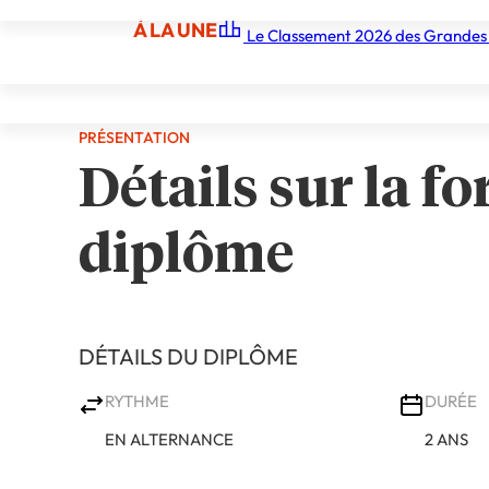
À LA UNE
Le Classement 2026 des Grandes
Demander une documentation gratuite
À LA UNE
Les écoles
Les grandes écoles
Les orga
PRÉSENTATION
Détails sur la fo
diplôme
DÉTAILS DU DIPLÔME
RYTHME
DURÉE
EN ALTERNANCE
2 ANS