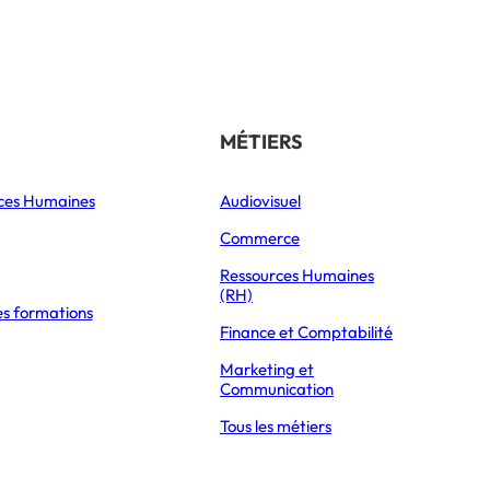
Référencer son école
THÉMATIQUES
MÉTIERS
ces Humaines
Orientation
Audiovisuel
xpress Éducation
Vie étudiante
Commerce
Formations
Ressources Humaines
(RH)
es formations
Parcoursup 2026
Finance et Comptabilité
Mon Master 2026
Marketing et
Partir à l’étranger
Communication
Tous les métiers