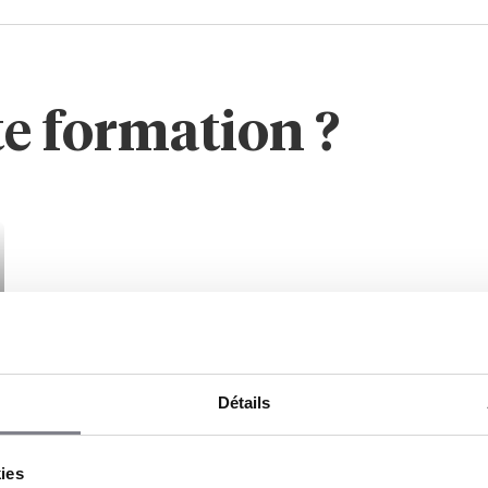
te formation ?
Détails
kies