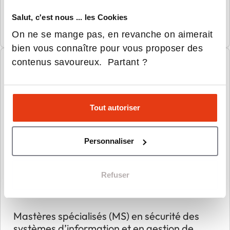
Diplôme d'ingénieur en systèmes embarqués
Salut, c'est nous ... les Cookies
On ne se mange pas, en revanche on aimerait
bien vous connaître pour vous proposer des
contenus savoureux. Partant ?
Tout autoriser
Personnaliser
ENSIBS
Refuser
Mastères spécialisés (MS) en sécurité des
systèmes d’information et en gestion de