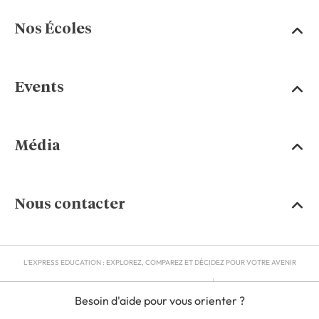
Nos Écoles
Events
Média
Nous contacter
L'EXPRESS EDUCATION : EXPLOREZ, COMPAREZ ET DÉCIDEZ POUR VOTRE AVENIR
MENTIONS LÉGALES
Besoin d'aide pour vous orienter ?
RGPD
CGU