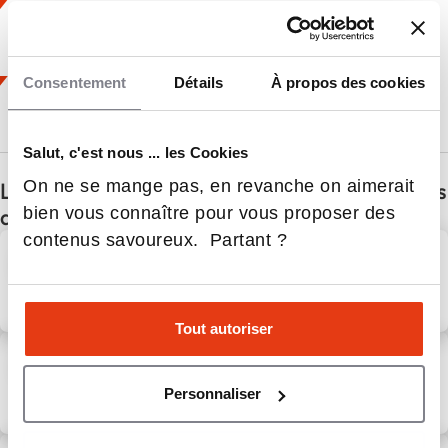
T’ouvrir au monde avec une expérience internationale
unique. 🌏
Consentement
Détails
À propos des cookies
Préparer ton avenir avec un diplôme reconnu et
recherché par les entreprises. 🥇
Salut, c'est nous ... les Cookies
On ne se mange pas, en revanche on aimerait
Les dernières infos ESA, L’Ecole supérieure des
bien vous connaître pour vous proposer des
agricultures
contenus savoureux. Partant ?
ESA, L’Ecole supérieure des
agricultures – Un nouveau
Bachelor Agro à l’ESA !
8 Avr 2026
Actualités
Actualités
Tout autoriser
Les voies de l’ESA : le podcast
officiel de l’école !
Personnaliser
13 Mar 2026
Actualités
Actualités