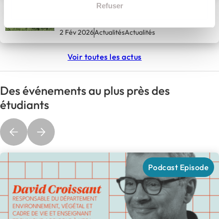
Le MSc AgriFoodChain obtient
Refuser
le label Master of Science CGE !
2 Fév 2026
Actualités
Actualités
Voir toutes les actus
Des événements au plus près des
étudiants
Podcast Episode