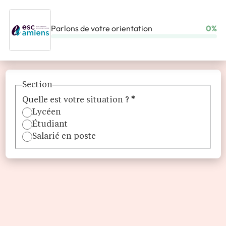
Parlons de votre orientation
0%
ACCUEIL
ÉCOLES
ESC AMIENS
Section
Quelle est votre situation ?
*
Lycéen
Étudiant
Salarié en poste
ESC Amiens
Formations de BAC à BAC +5, en alternance (Bachelor et