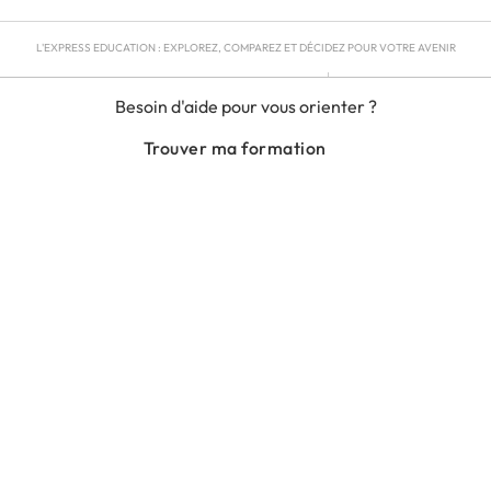
L'EXPRESS EDUCATION : EXPLOREZ, COMPAREZ ET DÉCIDEZ POUR VOTRE AVENIR
MENTIONS LÉGALES
Besoin d'aide pour vous orienter ?
RGPD
CGU
Trouver ma formation