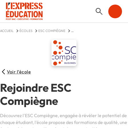
ACCUEIL
ÉCOLES
ESC COMPIÈGNE
LES ACTUALITÉS DE ESC COMPIÈGNE
Voir l’école
Rejoindre ESC
Compiègne
Découvrez l'ESC Compiègne, engagée à révéler le potentiel de
chaque étudiant, l'école propose des formations de qualité, une