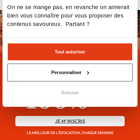
On ne se mange pas, en revanche on aimerait
bien vous connaître pour vous proposer des
contenus savoureux. Partant ?
Tout autoriser
Personnaliser
DÉCOUVREZ LA NEWSLETTER
100%
Refuser
ÉDUCATION
JE M'INSCRIS
LE MEILLEUR DE L'ÉDUCATION, CHAQUE SEMAINE