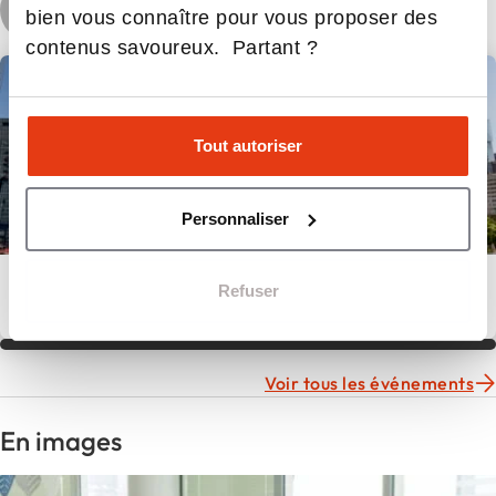
bien vous connaître pour vous proposer des
contenus savoureux. Partant ?
Portes Ouvertes
Tout autoriser
Personnaliser
Journées Portes Ouvertes ESCE Paris
Refuser
13 décembre 2025 / 14:30
Voir tous les événements
En images