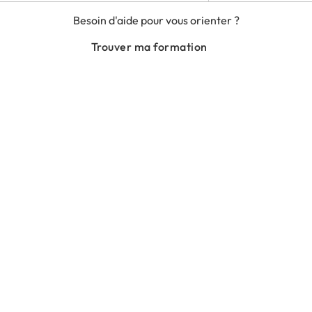
MENTIONS LÉGALES
Besoin d'aide pour vous orienter ?
RGPD
CGU
Trouver ma formation