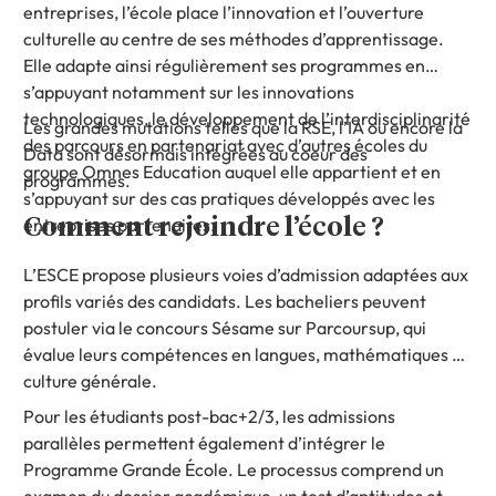
entreprises, l’école place l’innovation et l’ouverture
culturelle au centre de ses méthodes d’apprentissage.
Elle adapte ainsi régulièrement ses programmes en
s’appuyant notamment sur les innovations
technologiques, le développement de l’interdisciplinarité
Les grandes mutations telles que la RSE, l’IA ou encore la
des parcours en partenariat avec d’autres écoles du
Data sont désormais intégrées au coeur des
groupe Omnes Education auquel elle appartient et en
programmes.
s’appuyant sur des cas pratiques développés avec les
entreprises partenaires.
Comment rejoindre l’école ?
L’ESCE propose plusieurs voies d’admission adaptées aux
profils variés des candidats.
Les bacheliers peuvent
postuler via le concours Sésame sur Parcoursup, qui
évalue leurs compétences en langues, mathématiques et
culture générale.
Pour les étudiants post-bac+2/3, les admissions
parallèles permettent également d’intégrer le
Programme Grande École.
Le processus comprend un