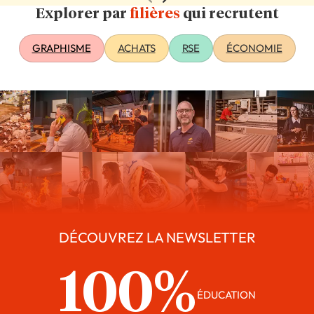
Explorer par
filières
qui recrutent
GRAPHISME
ACHATS
RSE
ÉCONOMIE
DÉCOUVREZ LA NEWSLETTER
100%
ÉDUCATION