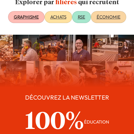
Explorer par
filières
qui recrutent
GRAPHISME
ACHATS
RSE
ÉCONOMIE
DÉCOUVREZ LA NEWSLETTER
100%
ÉDUCATION