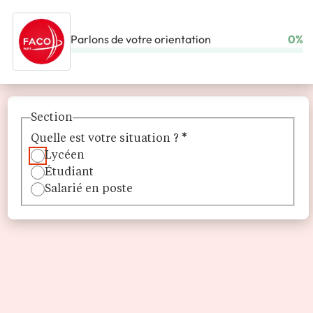
Parlons de votre orientation
0%
ACCUEIL
ÉCOLES
FACO PARIS
Section
Quelle est votre situation ?
*
Lycéen
Étudiant
Salarié en poste
FACO Paris
Faculté libre de droit et d'économie-gestion