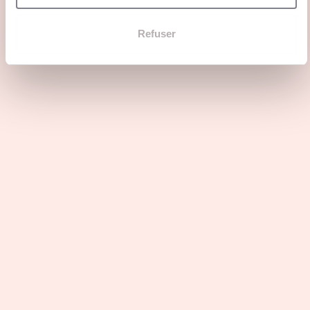
Refuser
Les dernières infos FACO Paris
FACO Paris – NOUVEAU
PODCAST LES VOIX DU DROIT
10 Nov 2025
Actualités
Actualités
FACO Paris, l’unique faculté
privée hors Parcoursup à pouvoir
présenter le barreau
8 Oct 2025
Formations
Voir toutes les actus