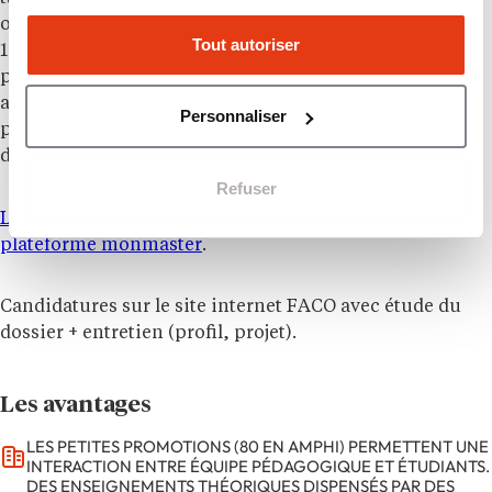
outils d’enseignement tournés vers la réussite (53% en
Tout autoriser
1e année), une interaction permanente avec l’équipe
pédagogique. Notre approche est à la fois théorique
avec des enseignements de type universitaire, et
Personnaliser
pratique, avec des professionnels et des ateliers
découvertes des métiers juridiques.
Refuser
Les candidatures se font hors ParcourSup et hors
plateforme monmaster
.
Candidatures sur le site internet FACO avec étude du
dossier + entretien (profil, projet).
Les avantages
LES PETITES PROMOTIONS (80 EN AMPHI) PERMETTENT UNE
INTERACTION ENTRE ÉQUIPE PÉDAGOGIQUE ET ÉTUDIANTS.
DES ENSEIGNEMENTS THÉORIQUES DISPENSÉS PAR DES