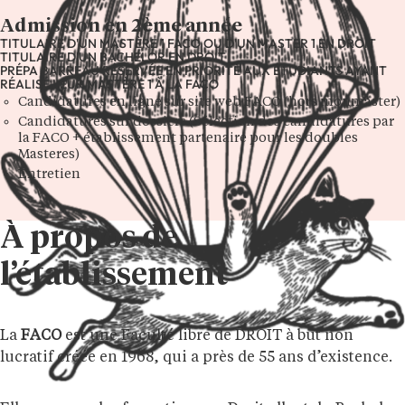
Admission en 2ème année
TITULAIRE D'UN MASTÈRE 1 FACO OU D'UN MASTER 1 EN DROIT
TITULAIRE D'UN BACHELOR EN DROIT
PRÉPA BARREAU RÉSERVÉE EN PRIORITÉ AUX ÉTUDIANTS AYANT
RÉALISÉ LEUR MASTÈRE 1 À LA FACO
Candidatures en ligne sur site web FACO (hors monmaster)
Candidatures sur dossiers (Sélection des candidatures par
la FACO + établissement partenaire pour les doubles
Masteres)
Entretien
À propos de
l’établissement
La
FACO
est une Faculté libre de DROIT à but non
lucratif créée en 1968, qui a près de 55 ans d’existence.