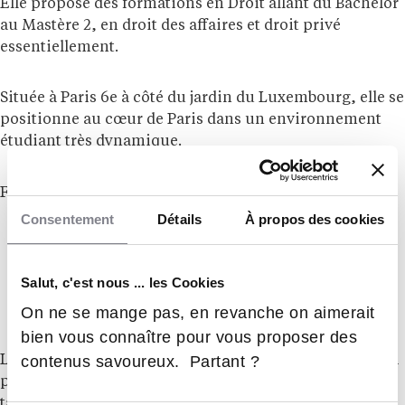
Elle propose des formations en Droit allant du Bachelor
au Mastère 2, en droit des affaires et droit privé
essentiellement.
Située à Paris 6e à côté du jardin du Luxembourg, elle se
positionne au cœur de Paris dans un environnement
étudiant très dynamique.
Faculté à taille humaine avec :
Consentement
Détails
À propos des cookies
350 étudiants max /an (répartis à 50% bachelors et
mastères)
Salut, c'est nous ... les Cookies
Promotions de 80 étudiants par année d’étude
1 seul campus
On ne se mange pas, en revanche on aimerait
bien vous connaître pour vous proposer des
contenus savoureux. Partant ?
L’ADN de la FACO est véritablement orienté vers le suivi
personnalisé de nos étudiants grâce à des effectifs à
taille humaine, un encadrement au quotidien, des