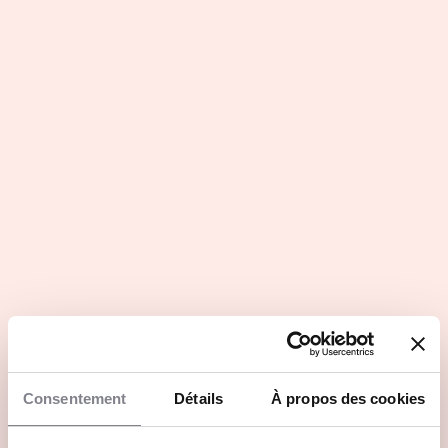
Thimoté Polet, étudiant et
skipper de 25 ans : « Je tiens à
aller au bout de mon master ! »
4 Déc 2025
Campus étudiants
Design fiction : quand les
étudiants de GEM conçoivent les
jobs de rêve du futur
28 Nov 2025
Formations
Voir toutes les actus
Des événements au plus près des
étudiants
Consentement
Détails
À propos des cookies