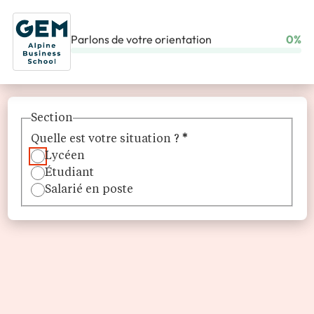
Parlons de votre orientation
0%
ACCUEIL
ÉCOLES
GEM
Section
Quelle est votre situation ?
*
Lycéen
Étudiant
Salarié en poste
GEM
L’école où l’apprentissage se vit à 360°