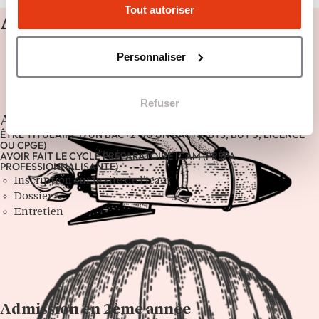
Tout autoriser
Admissions
Personnaliser
Refuser
Admission en 1ère année
ÊTRE TITULAIRE D'UN BAC+2 OU UN BAC+3 (BTS, BUT 3, LICENCE
OU CPGE)
AVOIR FAIT LE CYCLE PRÉPARATOIRE ICAM (PRÉPA
PROFESSIONNALISANTE)
Inscription sur le site de l'Icam
Dossier
Entretien
Admission en 2ème année