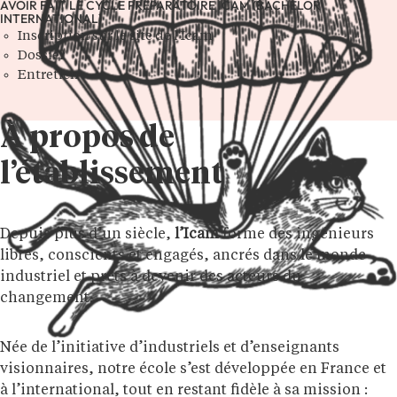
AVOIR FAIT LE CYCLE PRÉPARATOIRE ICAM (BACHELOR
INTERNATIONAL)
Inscription sur le site de l'Icam
Dossier
Entretien
À propos de
l’établissement
Depuis plus d’un siècle,
l’Icam
forme des ingénieurs
libres, conscients et engagés, ancrés dans le monde
industriel et prêts à devenir des acteurs du
changement.
Née de l’initiative d’industriels et d’enseignants
visionnaires, notre école s’est développée en France et
à l’international, tout en restant fidèle à sa mission :