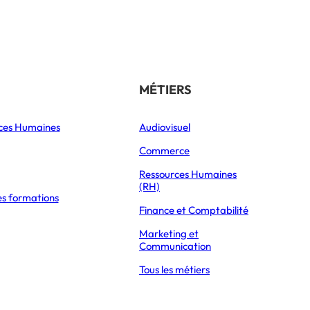
Référencer son école
THÉMATIQUES
MÉTIERS
ces Humaines
Orientation
Audiovisuel
xpress Éducation
Vie étudiante
Commerce
Formations
Ressources Humaines
(RH)
es formations
Parcoursup 2026
Finance et Comptabilité
Mon Master 2026
Marketing et
Partir à l’étranger
Communication
Tous les métiers