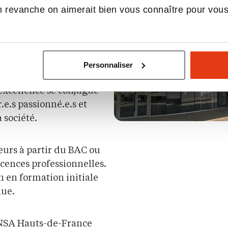
 revanche on aimerait bien vous connaître pour vou
 instituts du Groupe
ingénieurs publiques
artie de l’Université
Personnaliser
guration fait de l’INSA
’excellence se conjugue
.e.s passionné.e.s et
 société.
eurs à partir du BAC ou
licences professionnelles.
n en formation initiale
nue.
INSA Hauts-de-France