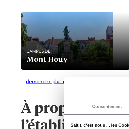
CAMPUS DE
Mont Houy
demander plus d'infos
À propos de
Consentement
l’établissement
Salut, c'est nous ... les Coo