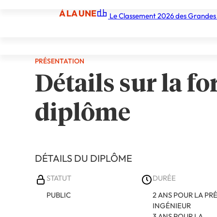
À LA UNE
Le Classement 2026 des Grandes
Demander une documentation gratuite
À LA UNE
Les écoles
Les grandes écoles
Les orga
PRÉSENTATION
Détails sur la fo
diplôme
DÉTAILS DU DIPLÔME
STATUT
DURÉE
PUBLIC
2 ANS POUR LA PR
INGÉNIEUR
3 ANS POUR LA