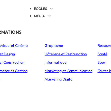
ÉCOLES
MÉDIA
EVENTS
TICALES
RMATIONS
S’ORIENTER
ovisuel et Cinéma
Graphisme
Ressour
L’Express Éducation
L’Express Éducation
L’E
as
Bachelors
Masters
et Design
Hôtellerie et Restauration
Santé
ÉTABLISSEMENT
PRÉSENTATION
CAMPUS
ADMISSIONS
et Construction
Informatique
Sport
erce et Gestion
Marketing et Communication
Toutes l
MULTIMÉDIA
t
Marketing Digital
et Multimédia