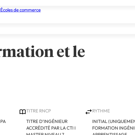
 Écoles de commerce
nismes de formation
Tous les établissements
Nos experts
rmation et le
TITRE RNCP
RYTHME
ÉPA
TITRE D’INGÉNIEUR
INITIAL (UNIQUEME
ACCRÉDITÉ PAR LA CTI I
FORMATION INGÉNI
MASTER NIVEAU 7
APPRENTISSAGE