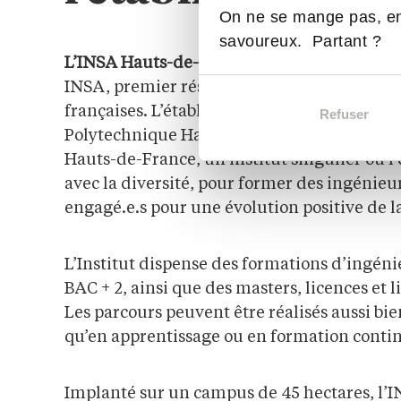
On ne se mange pas, en
savoureux. Partant ?
L’INSA Hauts-de-France
compte parmi les 7
INSA, premier réseau de grandes écoles d’
françaises. L’établissement fait également p
Refuser
Polytechnique Hauts-de-France. Cette confi
Hauts-de-France, un institut singulier où l
avec la diversité, pour former des ingénieur
engagé.e.s pour une évolution positive de la
L’Institut dispense des formations d’ingéni
BAC + 2, ainsi que des masters, licences et 
Les parcours peuvent être réalisés aussi bie
qu’en apprentissage ou en formation conti
Implanté sur un campus de 45 hectares, l’