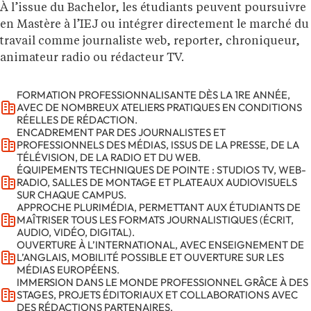
À l’issue du Bachelor, les étudiants peuvent poursuivre
en Mastère à l’IEJ ou intégrer directement le marché du
travail comme journaliste web, reporter, chroniqueur,
animateur radio ou rédacteur TV.
FORMATION PROFESSIONNALISANTE DÈS LA 1RE ANNÉE,
AVEC DE NOMBREUX ATELIERS PRATIQUES EN CONDITIONS
RÉELLES DE RÉDACTION.
ENCADREMENT PAR DES JOURNALISTES ET
PROFESSIONNELS DES MÉDIAS, ISSUS DE LA PRESSE, DE LA
TÉLÉVISION, DE LA RADIO ET DU WEB.
ÉQUIPEMENTS TECHNIQUES DE POINTE : STUDIOS TV, WEB-
RADIO, SALLES DE MONTAGE ET PLATEAUX AUDIOVISUELS
SUR CHAQUE CAMPUS.
APPROCHE PLURIMÉDIA, PERMETTANT AUX ÉTUDIANTS DE
MAÎTRISER TOUS LES FORMATS JOURNALISTIQUES (ÉCRIT,
AUDIO, VIDÉO, DIGITAL).
OUVERTURE À L’INTERNATIONAL, AVEC ENSEIGNEMENT DE
L’ANGLAIS, MOBILITÉ POSSIBLE ET OUVERTURE SUR LES
MÉDIAS EUROPÉENS.
IMMERSION DANS LE MONDE PROFESSIONNEL GRÂCE À DES
STAGES, PROJETS ÉDITORIAUX ET COLLABORATIONS AVEC
DES RÉDACTIONS PARTENAIRES.