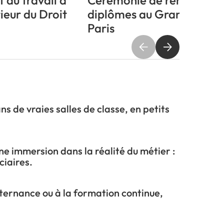
t du travail à
Cérémonie de remise de
rieur du Droit
diplômes au Grand Rex à
Paris
ns de vraies salles de classe, en petits
e immersion dans la réalité du métier :
ciaires.
lternance ou à la formation continue,