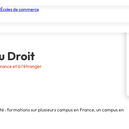
 Écoles de commerce
nismes de formation
Tous les établissements
Nos experts
u Droit
rance et à l’étranger
ité : formations sur plusieurs campus en France, un campus en