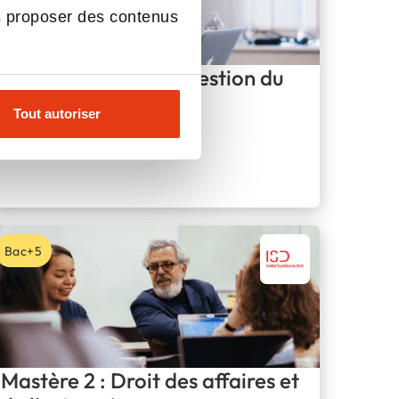
s proposer des contenus
Mastère 1 : Droit et gestion du
patrimoine
Tout autoriser
À distance, Paris
Alternance
Bac+5
Mastère 2 : Droit des affaires et