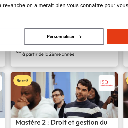
 revanche on aimerait bien vous connaître pour vou
Bachelor Droit – Carrières
Juridiques
Personnaliser
À distance, Paris
Initial en 1ère année puis alternance possible
à partir de la 2ème année
Bac+5
Mastère 2 : Droit et gestion du