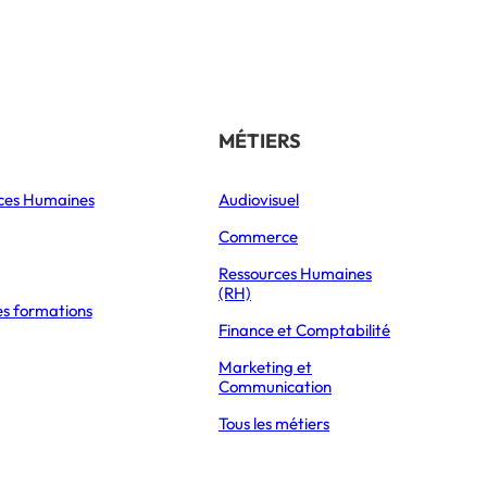
Référencer son école
THÉMATIQUES
MÉTIERS
ces Humaines
Orientation
Audiovisuel
xpress Éducation
Vie étudiante
Commerce
Formations
Ressources Humaines
(RH)
es formations
Parcoursup 2026
Finance et Comptabilité
Mon Master 2026
Marketing et
Partir à l’étranger
Communication
Tous les métiers