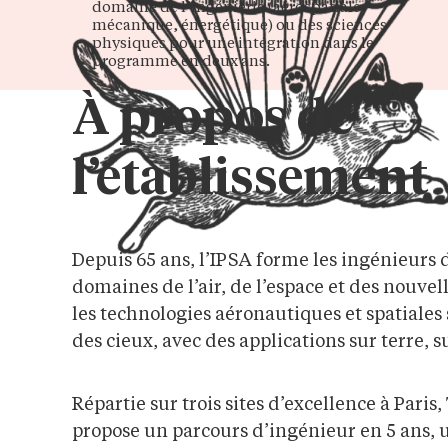
domaine de l’ingénierie (aérospatiale,
mécanique, énergétique) ou des sciences
physiques pour une intégration dans le
programme en deux ans.
À propos de
l’établissement
Depuis 65 ans, l’IPSA forme les ingénieurs
domaines de l’air, de l’espace et des nouvel
les technologies aéronautiques et spatiales
des cieux, avec des applications sur terre, su
Répartie sur trois sites d’excellence à Paris
propose un parcours d’ingénieur en 5 ans,