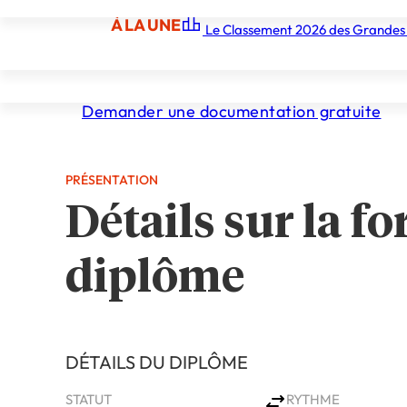
Propulsion
À LA UNE
Le Classement 2026 des Grandes
À LA UNE
Les écoles
Les grandes écoles
Les orga
Demander une documentation gratuite
PRÉSENTATION
Détails sur la fo
diplôme
DÉTAILS DU DIPLÔME
STATUT
RYTHME