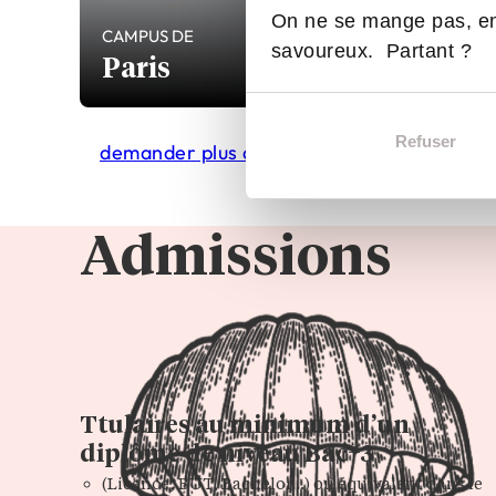
On ne se mange pas, en
CAMPUS DE
savoureux. Partant ?
Paris
Refuser
demander plus d'infos
Admissions
Ttulaires au minimum d’un
diplôme de niveau Bac+3
(Licence, BUT, Bachelor…) ou équivalent dans le