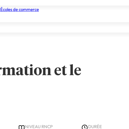
 Écoles de commerce
nismes de formation
Tous les établissements
Nos experts
rmation et le
NIVEAU RNCP
DURÉE