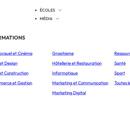
ÉCOLES
MÉDIA
EVENTS
TICALES
RMATIONS
S’ORIENTER
ovisuel et Cinéma
Graphisme
Ressour
L’Express Éducation
L’Express Éducation
L’E
as
Bachelors
Masters
et Design
Hôtellerie et Restauration
Santé
ÉTABLISSEMENT
PRÉSENTATION
CAMPUS
ADMISSIONS
et Construction
Informatique
Sport
erce et Gestion
Marketing et Communication
Toutes l
PULSION
t
Marketing Digital
ience Aerospace