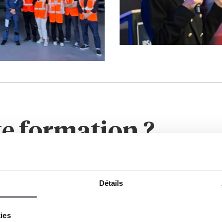
te formation ?
Détails
kies