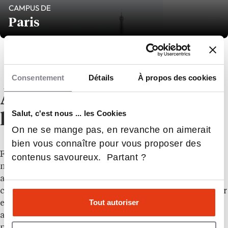
CAMPUS DE
Paris
demander plus d'infos
Consentement
Détails
À propos des cookies
À propos de
Salut, c'est nous ... les Cookies
l’établissement
On ne se mange pas, en revanche on aimerait
bien vous connaître pour vous proposer des
Fondée en 1998, IRIS est l’école de l’informatique et du
contenus savoureux. Partant ?
numérique du groupe MediaSchool. Elle forme du Bac
au Bac+5 aux métiers du développement, de la
cybersécurité, de la data et des réseaux. Dans un secteur
Tout autoriser
en pleine expansion, IRIS se distingue par une
approche pédagogique concrète et
professionnalisante, centrée sur la pratique et