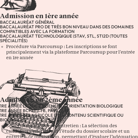
Admission en 1ère année
BACCALAURÉAT GÉNÉRAL
BACCALAURÉAT PRO DE TRÈS BON NIVEAU DANS DES DOMAINES
COMPATIBLES AVEC LA FORMATION
BACCALAURÉAT TECHNOLOQIQUE (STAV, STL, STI2D (TOUTES
SPÉCIALITÉS)
Procédure via Parcoursup : Les inscriptions se font
principalement via la plateforme Parcoursup pour l'entrée
en 1re année
Admission en 2ème année
1RE ANNÉE LICENCE SCIENCES À ORIENTATION BIOLOGIQUE
1RE ANNÉE BCPST / TB, PASS /LAS
1RE ANNÉE BTS AGRICOLE OU À CONTENU SCIENTIFIQUE OU
BIOLOGIQUE
Sélection sur dossier et entretien : La sélection des
candidats s’effectue sur l’étude du dossier scolaire et un
entretien de motivation, permettant d’évaluer l’adéquation