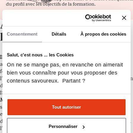
du profil avec les objectifs de la formation.
À propos de
Consentement
Détails
À propos des cookies
l’établissement
Salut, c'est nous ... les Cookies
ISARA
est une école d’ingénieur spécialisée en
On ne se mange pas, en revanche on aimerait
agronomie, agroalimentaire et environnement. Elle
forme des ingénieurs capables de relever les défis liés à
bien vous connaître pour vous proposer des
l’agriculture durable, à l’agroécologie et à l’alimentation
contenus savoureux. Partant ?
de demain. Forte d’une approche pluridisciplinaire,
ISARA propose des formations
Ingénieur
,
Bachelor
et
MSc internationaux
, intégrant un accompagnement
Tout autoriser
sur-mesure pour chaque étudiant. Reconnue pour son
expertise en agroécologie, en systèmes alimentaires
durables, en entrepreneuriat et en innovation agrifood,
Personnaliser
l’école se distingue par son ancrage fort dans les