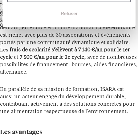
réalités du terrain et son proximité avec les milieux
Implantée à
Lyon et à Avignon
, ISARA poursuit son
professionnels. Son ADN repose sur
l’engagement
,
Refuser
développement avec pour ambition de former les
l’innovation
et
la coopération
, avec une
pédagogie
acteurs des transitions agricoles et alimentaires de
centrée sur l’action
et
les projets concrets
.
demain, en France et à l’international. La vie étudiante
est riche, avec plus de 30 associations et événements
portés par une communauté dynamique et solidaire.
Les
frais de scolarité s’élèvent à 7 140 €/an
pour le 1er
cycle
et
7 500 €/an pour le 2e cycle
, avec de nombreuses
possibilités de financement : bourses, aides financières,
alternance.
En parallèle de sa mission de formation, ISARA est
aussi un acteur engagé du développement durable,
contribuant activement à des solutions concrètes pour
une alimentation respectueuse de l’environnement.
Les avantages