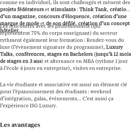
comme en individuel, ils sont challengés et mènent des
projets fédérateurs
et
stimulants
:
Think Tank
,
création
d’un magazine
,
concours d’éloquence
,
création d’une
marque de mode
et
de son défilé
,
création d’un concept
Les rencontres avec les professionnels (qui
hôtelier
…
représentent 75% du corps enseignant) du secteur
rythment également leur formation : Rendez-vous du
luxe (l’évènement signature du programme),
Luxury
Talks
,
conférences
,
stages en Bachelors
(
jusqu’à 12 mois
de stages en 3 ans
) et alternance en MBA (rythme 1 jour
à l’école 4 jours en entreprise), visites en entreprise.
La vie étudiante et associative est aussi un élément clé
pour l’épanouissement des étudiants : weekend
d’intégration, galas, évènements… C’est aussi ça
l’expérience ISG Luxury.
Les avantages