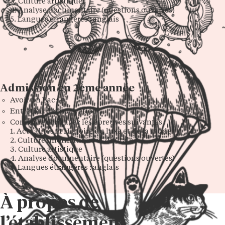
3. Culture artistique
4. Analyse documentaire (questions ouvertes)
5. Langues étrangères : anglais
Admission en 2ème année
Avoir un Bac+4
Entretien de motivation
Concours écrit avec les épreuves suivantes :
1. Actualités et Histoire du luxe et de la mode
2. Culture informatique et digitale
3. Culture artistique
4. Analyse documentaire (questions ouvertes)
5. Langues étrangères : anglais
À propos de
l’établissement