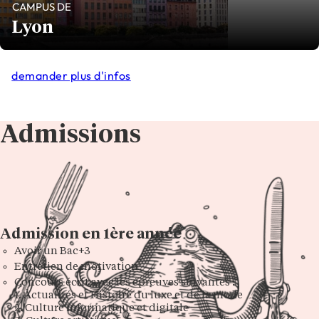
CAMPUS DE
Lyon
demander plus d'infos
Admissions
Admission en 1ère année
Avoir un Bac+3
Entretien de motivation
Concours écrit avec les épreuves suivantes :
1. Actualités et Histoire du luxe et de la mode
2. Culture informatique et digitale