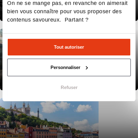
CAMPUS DE
On ne se mange pas, en revanche on aimerait
Nantes
bien vous connaître pour vous proposer des
contenus savoureux. Partant ?
Tout autoriser
Personnaliser
CAMPUS DE
Bordeaux
Refuser