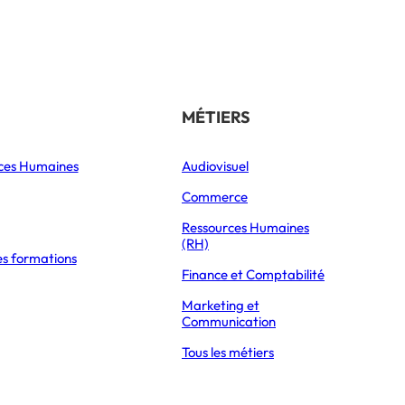
Référencer son école
THÉMATIQUES
MÉTIERS
ces Humaines
Orientation
Audiovisuel
xpress Éducation
Vie étudiante
Commerce
Formations
Ressources Humaines
(RH)
es formations
Parcoursup 2026
Finance et Comptabilité
Mon Master 2026
Marketing et
Partir à l’étranger
Communication
Tous les métiers
te et