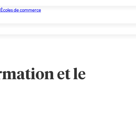
eprise)
 Écoles de commerce
nismes de formation
Tous les établissements
Nos experts
rmation et le