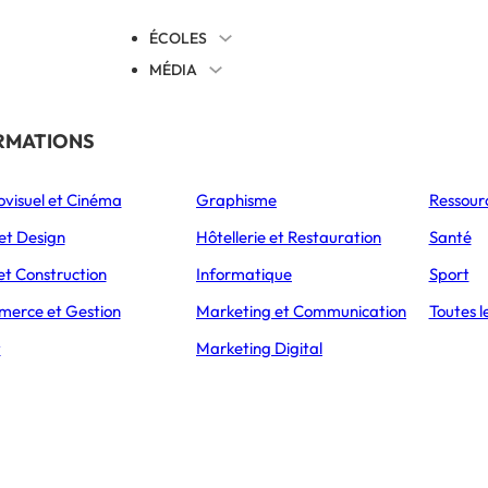
ÉCOLES
MÉDIA
EVENTS
TICALES
RMATIONS
S’ORIENTER
ovisuel et Cinéma
Graphisme
Ressour
L’Express Éducation
L’Express Éducation
L’E
as
Bachelors
Masters
et Design
Hôtellerie et Restauration
Santé
ÉTABLISSEMENT
PRÉSENTATION
CAMPUS
ADMISSIONS
et Construction
Informatique
Sport
erce et Gestion
Marketing et Communication
Toutes l
BTS GPME (GESTION DE LA PETITE ET MOYENNE ENTREPRISE)
t
Marketing Digital
tion de la Peti