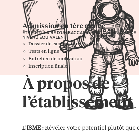
Admission en 1ère année
ÊTRE TITULAIRE D'UN BACCALAURÉAT OU DIPLÔME DE
NIVEAU ÉQUIVALENT
Dossier de candidature
Tests en ligne
Entretien de motivation
Inscription finale
À propos de
l’établissement
L’
ISME
: Révéler votre potentiel plutôt que 