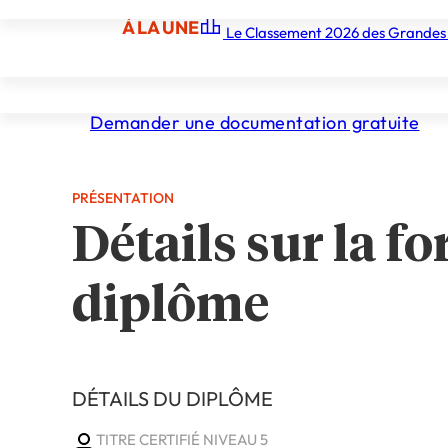
Moyenne Entr
À LA UNE
Le Classement 2026 des Grandes
À LA UNE
Les écoles
Les grandes écoles
Les orga
Demander une documentation gratuite
PRÉSENTATION
Détails sur la fo
diplôme
DÉTAILS DU DIPLÔME
TITRE CERTIFIÉ NIVEAU 5