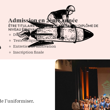
Admission en 2ème année
ÊTRE TITULAIRE D'UN BACCALAURÉAT OU DIPLÔME DE
NIVEAU ÉQUIVALENT
Dossier de candidature
Tests en ligne
Entretien de motivation
Inscription finale
de l’uniformiser.