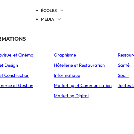
ÉCOLES
MÉDIA
EVENTS
TICALES
RMATIONS
S’ORIENTER
ovisuel et Cinéma
Graphisme
Ressour
L’Express Éducation
L’Express Éducation
L’E
as
Bachelors
Masters
et Design
Hôtellerie et Restauration
Santé
et Construction
Informatique
Sport
Etienne
erce et Gestion
Marketing et Communication
Toutes l
t
Marketing Digital
ingénieurs française fondée en 1816. Elle