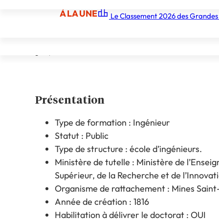
propose des formations d’ingénieur général
À LA UNE
Le Classement 2026 des Grandes
technologiques et industriels, tels que l’inf
À LA UNE
Les écoles
Les grandes écoles
Les orga
L’école se distingue par son excellence acad
projets de recherche innovants.
Présentation
Type de formation : Ingénieur
Statut : Public
Type de structure : école d’ingénieurs.
Ministère de tutelle : Ministère de l’Ense
Supérieur, de la Recherche et de l’Innovat
Organisme de rattachement : Mines Saint
Année de création : 1816
Habilitation à délivrer le doctorat : OUI