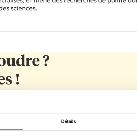
écialisés, et mène des recherches de pointe da
des sciences.
oudre ?
s !
Détails