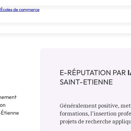
iste et spécialisées dans plusieurs domaines
 Écoles de commerce
ormatique, les matériaux, l’énergie, et la santé.
nismes de formation
Tous les établissements
Nos experts
émique, ses partenariats industriels, et ses
E-RÉPUTATION PAR
SAINT-ETIENNE
ignement
ion
Généralement positive, mett
-Étienne
formations, l’insertion prof
projets de recherche appliq