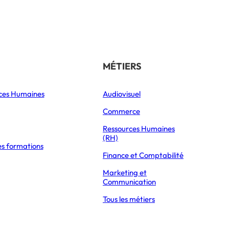
Référencer son école
THÉMATIQUES
MÉTIERS
ces Humaines
Orientation
Audiovisuel
xpress Éducation
Vie étudiante
Commerce
Formations
Ressources Humaines
(RH)
es formations
Parcoursup 2026
Finance et Comptabilité
Mon Master 2026
Marketing et
Partir à l’étranger
Communication
Tous les métiers