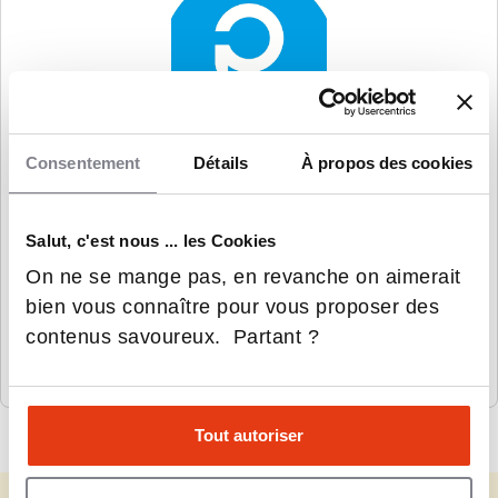
Consentement
Détails
À propos des cookies
Polytech Paris-Saclay
Salut, c'est nous ... les Cookies
On ne se mange pas, en revanche on aimerait
bien vous connaître pour vous proposer des
Cycle ingénieur, Masters spécialisés,
contenus savoureux. Partant ?
Doctorat
Tout autoriser
Pas de coup de foudre ?