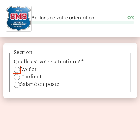
Parlons de votre orientation
0%
ACCUEIL
ÉCOLES
SPORTS MANAGEMENT SCHOOL
Section
Quelle est votre situation ?
*
Lycéen
Étudiant
Salarié en poste
Sports Management