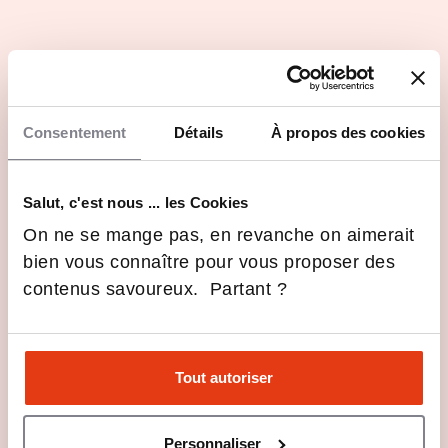
Réseau de 1 500 alumni et d'une cinquantaine de
partenaires issus d'entreprises, de fédérations et de
clubs
Consentement
Détails
À propos des cookies
Les dernières infos Sports Management
School
Salut, c'est nous ... les Cookies
Marketing, événementiel,
On ne se mange pas, en revanche on aimerait
communication… Quels sont les
secteurs d’activité en
bien vous connaître pour vous proposer des
6 Fév 2025
Orientation
management du sport ?
contenus savoureux. Partant ?
Voir toutes les actus
Tout autoriser
Des événements au plus près des
étudiants
Personnaliser