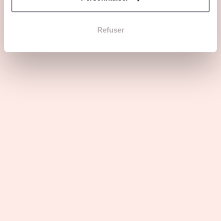
Refuser
Webinar
Quelle carrière après des études en sport business à
la Sports Management School ? 💪
2 avril 2025 / 18:00
Online
Voir tous les événements
En images