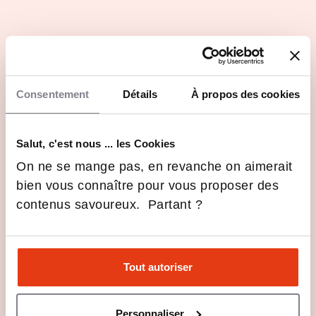
Réseau de 1 500 alumni et d'une cinquantaine de
partenaires issus d'entreprises, de fédérations et de
clubs
Consentement
Détails
À propos des cookies
Les dernières infos Sports Management
School
Salut, c'est nous ... les Cookies
Marketing, événementiel,
On ne se mange pas, en revanche on aimerait
communication… Quels sont les
secteurs d’activité en
bien vous connaître pour vous proposer des
6 Fév 2025
Orientation
management du sport ?
contenus savoureux. Partant ?
Voir toutes les actus
Tout autoriser
Des événements au plus près des
étudiants
Personnaliser