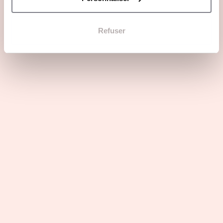
Refuser
Webinar
Quelle carrière après des études en sport business à
la Sports Management School ? 💪
2 avril 2025 / 18:00
Online
Voir tous les événements
En images