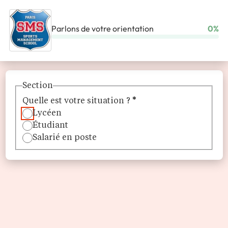
Parlons de votre orientation
0%
ACCUEIL
ÉCOLES
SPORTS MANAGEMENT SCHOOL
Section
Quelle est votre situation ?
*
Lycéen
Étudiant
Salarié en poste
Sports Management