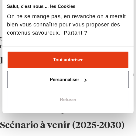
notre capacité à créer de la valeur ?
Salut, c'est nous ... les Cookies
Est-il facilement copiable par un concurrent ?
On ne se mange pas, en revanche on aimerait
Modifie-t-il notre culture, nos processus, nos
bien vous connaître pour vous proposer des
compétences ?
contenus savoureux. Partant ?
Un score d’au moins 7/10 signifie qu’une
transformation est réellement « Core ».
Recommandations concrètes
Tout autoriser
Audit Core : identifier ce qui génère vraiment de la
Personnaliser
valeur.
Supprimer le superflu : stopper les projets
cosmétiques.
Refuser
Créer un comité d’authenticité : valider toutes les
initiatives avec une grille claire.
Scénario à venir (2025-2030)