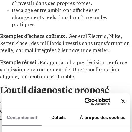
d’investir dans ses propres forces.
Décalage entre ambitions affichées et
changements réels dans la culture ou les
pratiques.
Exemples d’échecs coûteux
: General Electric, Nike,
Better Place : des milliards investis sans transformation
réelle, car mal intégrées à leur cœur de métier.
Exemple réussi :
Patagonia : chaque décision renforce
sa mission environnementale. Une transformation
alignée, authentique et durable.
L’outil diagnostic proposé
10 questions simples permettent d’évaluer si un projet
est “Core” (fondamental) ou “Cosmetic” (superficiel).
Consentement
Détails
À propos des cookies
Par exemple :
Si on l’arrêtait, est-ce que cela nuirait gravement à