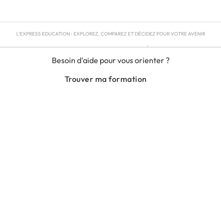
L'EXPRESS EDUCATION : EXPLOREZ, COMPAREZ ET DÉCIDEZ POUR VOTRE AVENIR
MENTIONS LÉGALES
Besoin d'aide pour vous orienter ?
RGPD
CGU
Trouver ma formation