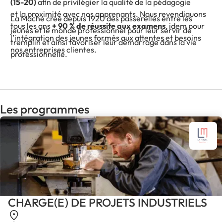
(15-20)
afin de privilégier la qualité de la pédagogie
et la proximité avec nos apprenants. Nous revendiquons
La Mache crée depuis 1920 des passerelles entre les
tous les ans
+ 90 % de réussite aux examens
, idem pour
jeunes et le monde professionnel pour leur servir de
l’intégration des jeunes formés aux attentes et besoins
tremplin et ainsi favoriser leur démarrage dans la vie
nos entreprises clientes.
professionnelle.
Les programmes
CHARGE(E) DE PROJETS INDUSTRIELS