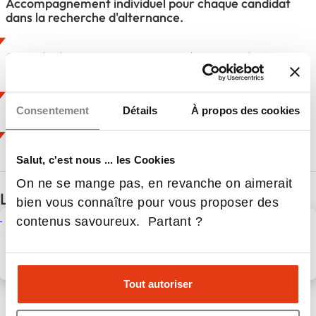
Accompagnement individuel pour chaque candidat
dans la recherche d'alternance.
Qualité pédagogique et proximité avec les étudiants
(promo de 15/20).
Enseignement d'un savoir faire technique.
Consentement
Détails
À propos des cookies
Formations professionnalisantes.
Salut, c'est nous ... les Cookies
On ne se mange pas, en revanche on aimerait
Les dernières infos Sup’ La Mache
bien vous connaître pour vous proposer des
contenus savoureux. Partant ?
L’école doit-elle répondre aux
besoins des entreprises ?
1 Juil 2025
Formations
Tout autoriser
Voir toutes les actus