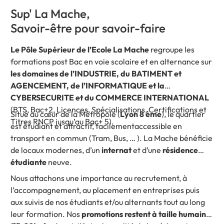
Sup' La Mache,
Savoir-être pour savoir-faire
Le Pôle Supérieur de l’Ecole La Mache
regroupe les
formations post Bac en voie scolaire et en alternance sur
les domaines de l’INDUSTRIE, du BATIMENT et
AGENCEMENT, de l’INFORMATIQUE et la
CYBERSECURITE et du COMMERCE INTERNATIONAL
(BTS, Bac+2, Licences, Spécialisations, Certifications et
Situé au cœur de la Métropole (
Lyon 8 ème
), le quartier
Titres RNCP jusqu’au Bac+ 5).
est étudiant et attractif, facilementaccessible en
transport en commun (Tram, Bus, … ). La Mache bénéficie
de locaux modernes, d’un
internat
et d’une
résidence
étudiante
neuve.
Nous attachons une importance au recrutement, à
l’accompagnement, au placement en entreprises puis
aux suivis de nos étudiants et/ou alternants tout au long
leur formation. Nos
promotions restent à taille humaine