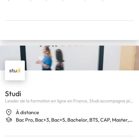
Studi
Leader de la formation en ligne en France, Studi accompagne plus
de 59 000 apprenants avec plus de 400 formations diplômantes,
À distance
du CAP au Bac+5, accessibles 100 % en ligne et adaptées à chaque
Bac Pro, Bac+3, Bac+5, Bachelor, BTS, CAP, Master,
projet professionnel.
MBA, Pré-Bac