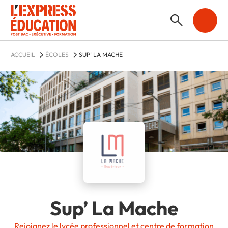
ACCUEIL
ÉCOLES
SUP’ LA MACHE
Sup’ La Mache
Rejoignez le lycée professionnel et centre de formation