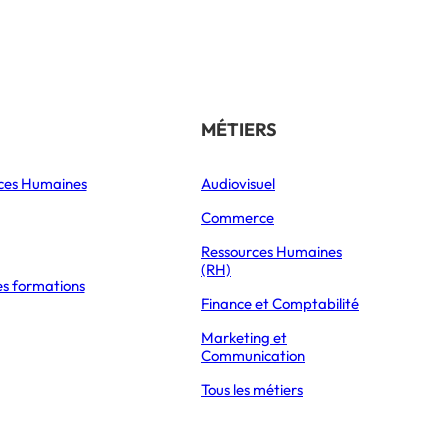
Référencer son école
THÉMATIQUES
MÉTIERS
ces Humaines
Orientation
Audiovisuel
xpress Éducation
Vie étudiante
Commerce
Formations
Ressources Humaines
(RH)
es formations
Parcoursup 2026
Finance et Comptabilité
Mon Master 2026
Marketing et
Partir à l’étranger
Communication
Tous les métiers