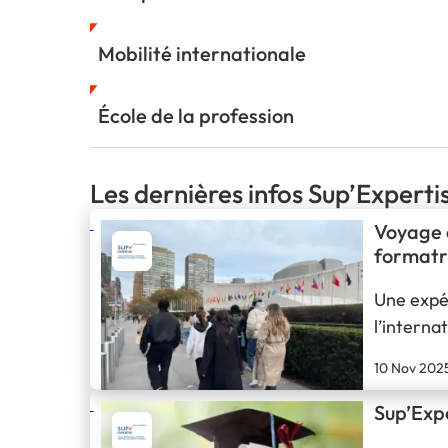
Mobilité internationale
École de la profession
Les dernières infos Sup’Experti
Voyage d
formatr
Une expér
l’interna
essentiel
10 Nov 202
étudiant
Sup’Expe