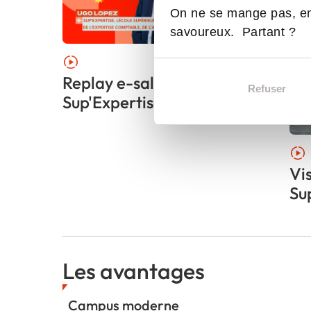
On ne se mange pas, en
savoureux. Partant ?
Replay e-salon #2
Refuser
Sup'Expertise
Vi
Su
Les avantages
Campus moderne