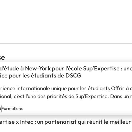
se
’étude à New-York pour l’école Sup’Expertise : un
ice pour les étudiants de DSCG
ience internationale unique pour les étudiants Offrir à
tional, c’est l’une des priorités de Sup’Expertise. Dans un 
 que les étudiants développent leurs compétences et s'ouv
5
Formations
s en DSCG (Diplôme Supérieur…
rtise x Intec : un partenariat qui réunit le meille