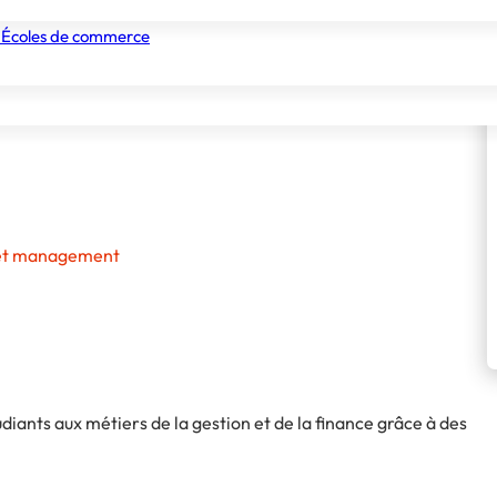
 Écoles de commerce
nismes de formation
Tous les établissements
Nos experts
H et management
ants aux métiers de la gestion et de la finance grâce à des