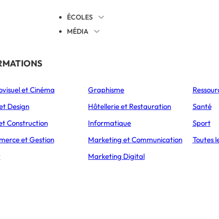
ÉCOLES
MÉDIA
EVENTS
TICALES
RMATIONS
S’ORIENTER
ovisuel et Cinéma
Graphisme
Ressour
L’Express Éducation
L’Express Éducation
L’E
as
Bachelors
Masters
et Design
Hôtellerie et Restauration
Santé
et Construction
Informatique
Sport
erce et Gestion
Marketing et Communication
Toutes l
t
Marketing Digital