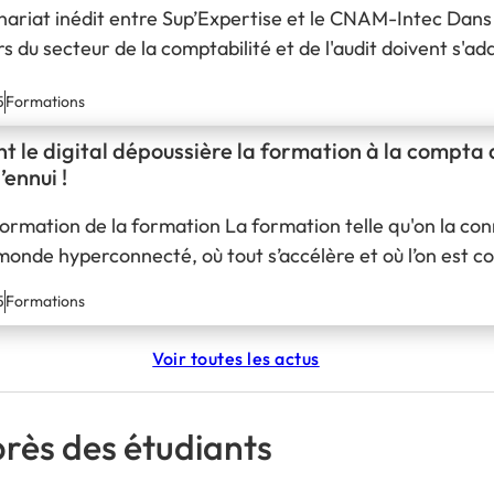
ariat inédit entre Sup’Expertise et le CNAM-Intec Dans
rs du secteur de la comptabilité et de l'audit doivent s'a
'est dans ce contexte que Sup’Expertise, une école rec
5
Formations
e la comptabilité, et…
le digital dépoussière la formation à la compta de l’é
’ennui !
ormation de la formation La formation telle qu'on la connai
monde hyperconnecté, où tout s’accélère et où l’on est
uette. Les méthodes d'enseignement traditionnelles, telle
5
Formations
âtre à écouter…
Voir toutes les actus
rès des étudiants