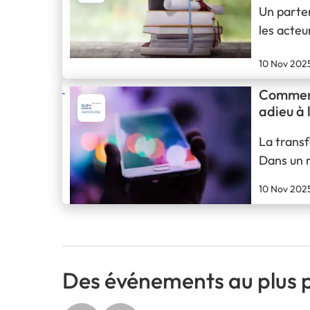
Un parten
les acteu
marché. C
10 Nov 202
domaine d
Comment 
adieu à l
La transf
Dans un 
l’ennui g
10 Nov 202
amphithé
Des événements au plus p