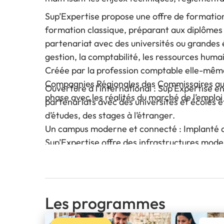
Sup’Expertise propose une offre de formatio
formation classique, préparant aux diplômes
partenariat avec des universités ou grandes é
gestion, la comptabilité, les ressources hum
Créée par la profession comptable elle-mêm
Compagnies Régionales des Commissaires aux
Ouverture à l’international : Sup’Expertise e
phase avec les réalités du marché de l’emploi 
partenariats avec des universités et écoles 
d’études, des stages à l’étranger.
Un campus moderne et connecté : Implanté 
Sup’Expertise offre des infrastructures moder
École engagée et Mission claire : former, acc
l’expertise comptable et de l’audit. Des méti
carrière, excellente employabilité et perspect
Les programmes