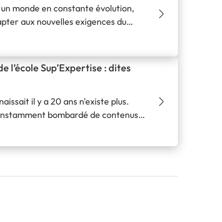
 un monde en constante évolution,
dapter aux nouvelles exigences du
onnue pour son excellence dans le
cole Sup’Expertise : dites
ssait il y a 20 ans n'existe plus.
 constamment bombardé de contenus,
s que rester assis des heures dans un