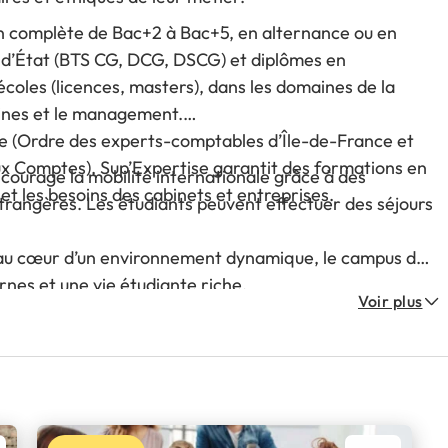
n complète de Bac+2 à Bac+5, en alternance ou en
 d’État (BTS CG, DCG, DSCG) et diplômes en
coles (licences, masters), dans les domaines de la
aines et le management.
e (Ordre des experts-comptables d’Île-de-France et
 Comptes), Sup’Expertise garantit des formations en
ncourage la mobilité internationale grâce à des
et les besoins des cabinets et entreprises.
étrangères. Les étudiants peuvent effectuer des séjours
au cœur d’un environnement dynamique, le campus de
nes et une vie étudiante riche.
Voir plus
ompagner et faire réussir les futurs talents de
ers d’avenir offrant nombreuses opportunités de
ives d’évolution dans tous les secteurs.