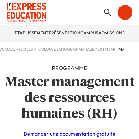
ÉTABLISSEMENT
PRÉSENTATION
CAMPUS
ADMISSIONS
ACCUEIL
ÉCOLES
TOULOUSE SCHOOL OF MANAGEMENT (TSM)
MASTER MA
PROGRAMME
Master management
des ressources
humaines (RH)
Demander une documentation gratuite