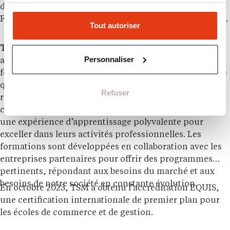
dans les domaines suivants : Comptabilité-Contrôle,
Finance, Ressources Humaines, Marketing et Stratégie.
Tout autoriser
TSM
se distingue par son excellence académique
Personnaliser
accessible au prix du service public. L’offre de
formations est axée sur l’enseignement public de haute
qualité et l’internationalisation des étudiants. La
Refuser
recherche et l’innovation pédagogique sont placées au
cœur des enseignements garantissant aux étudiants
une expérience d’apprentissage polyvalente pour
exceller dans leurs activités professionnelles. Les
formations sont développées en collaboration avec les
entreprises partenaires pour offrir des programmes
pertinents, répondant aux besoins du marché et aux
besoins de notre société en constante évolution.
En octobre 2023, TSM a obtenu l’accréditation EQUIS,
une certification internationale de premier plan pour
les écoles de commerce et de gestion.