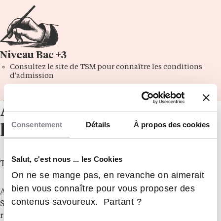
Niveau Bac +3
Consultez le site de TSM pour connaître les conditions
d'admission
À propos de
Consentement
Détails
À propos des cookies
l’établissement
Salut, c'est nous ... les Cookies
TSM, une école publique d’excellence en Gestion.
On ne se mange pas, en revanche on aimerait
bien vous connaître pour vous proposer des
Au sein de l’Université Toulouse Capitole, Toulouse
contenus savoureux. Partant ?
School of Management (TSM) forme des managers
responsables, entreprenants et ouverts sur le monde,