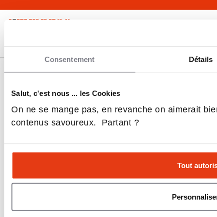
Consentement
Détails
Nos Écoles
Salut, c'est nous ... les Cookies
On ne se mange pas, en revanche on aimerait bie
Events
contenus savoureux. Partant ?
Média
Tout autori
Personnalise
Nous contacter