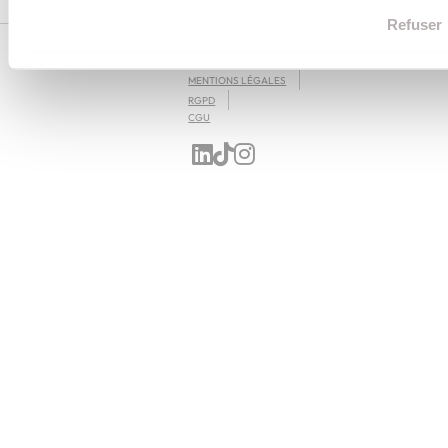
Refuser
L'EXPRESS EDUCATION : EXPLOREZ, COMPAREZ ET DÉCIDEZ POUR VOTRE AVENIR
MENTIONS LÉGALES
RGPD
CGU