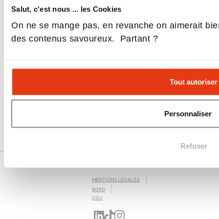
Nos Écoles
Salut, c'est nous ... les Cookies
On ne se mange pas, en revanche on aimerait bie
des contenus savoureux. Partant ?
Events
Tout autoriser
Média
Personnaliser
Nous contacter
Refuser
L'EXPRESS EDUCATION : EXPLOREZ, COMPAREZ ET DÉCIDEZ POUR VOTRE AVENIR
MENTIONS LÉGALES
RGPD
CGU