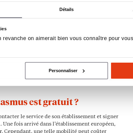
rogramme Erasmus+ et pour
Détails
kies
e Erasmus+. Il y a notamment les étudiants des
 apprentis en formation en alternance ou en
 revanche on aimerait bien vous connaître pour vou
 de l’éducation tels que les formateurs et les
nnels du sport y ont également droit ; Entraîneurs
entation
professionnelle, les jeunes diplômés ainsi
riode d’apprentissage grâce au programme
Personnaliser
nes entrepreneurs qui souhaitent créer un
des sont concernés par le programme (BUT, BTS,
asmus est gratuit ?
ontacter le service de son établissement et signer
l. Une fois arrivé dans l’établissement européen,
er. Cependant, une telle mobilité peut coûter