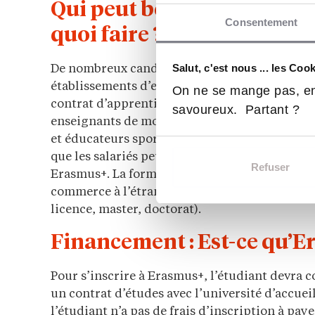
Qui peut bénéficier du p
Consentement
quoi faire ?
Salut, c'est nous ... les Coo
De nombreux candidats ont accès au programm
établissements d’enseignement supérieur, les
On ne se mange pas, en
contrat d’apprentissage ainsi que le personnel
savoureux. Partant ?
enseignants de moins de 30 ans. Les professio
et éducateurs sportifs. Les personnes en
réori
que les salariés peuvent bénéficier d’une pé
Refuser
Erasmus+. La formation encadre aussi les jeu
commerce à l’étranger. Tous les cycles d’étu
licence, master, doctorat).
Financement : Est-ce qu’Er
Pour s’inscrire à Erasmus+, l’étudiant devra c
un contrat d’études avec l’université d’accuei
l’étudiant n’a pas de frais d’inscription à pay