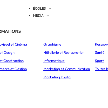
ÉCOLES
MÉDIA
EVENTS
TICALES
RMATIONS
S’ORIENTER
ovisuel et Cinéma
Graphisme
Ressour
L’Express Éducation
L’Express Éducation
L’E
as
Bachelors
Masters
et Design
Hôtellerie et Restauration
Santé
EIL
ERASMUS+, UN PROGRAMME POUR SOUTENIR LA MOBILITÉ DES ÉTUDI
et Construction
Informatique
Sport
erce et Gestion
Marketing et Communication
Toutes l
un programme pour 
t
Marketing Digital
obilité des étudian
30 SEPTEMBRE 2024