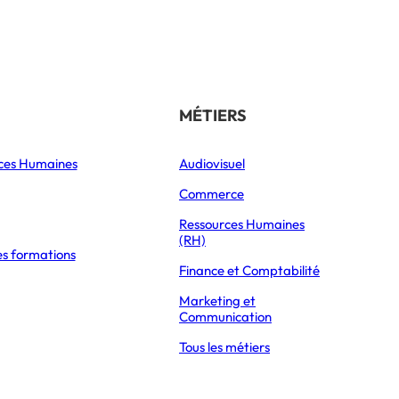
Référencer son école
THÉMATIQUES
MÉTIERS
ces Humaines
Orientation
Audiovisuel
xpress Éducation
Vie étudiante
Commerce
ANTS
Formations
Ressources Humaines
(RH)
es formations
Parcoursup 2026
soutenir la
Finance et Comptabilité
Mon Master 2026
Marketing et
Partir à l’étranger
Communication
ts
Tous les métiers