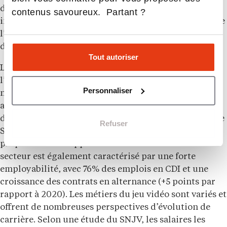
domaines de la technologie et du développement
contenus savoureux. Partant ?
informatique. Ces chiffres témoignent de la vitalité de
l’écosystème français du jeu vidéo et de son potentiel
de développement à l’avenir.
Tout autoriser
La France se positionne comme un acteur majeur de
l’industrie du jeu vidéo en Europe. Le pays attire de
Personnaliser
nombreux talents grâce à ses dispositifs fiscaux
avantageux, la qualité de ses formations et son cadre
de vie attractif. 85% des entreprises interrogées par le
Refuser
SNJV considèrent la France comme un territoire
propice au développement de leurs activités. Le
secteur est également caractérisé par une forte
employabilité, avec 76% des emplois en CDI et une
croissance des contrats en alternance (+5 points par
rapport à 2020). Les métiers du jeu vidéo sont variés et
offrent de nombreuses perspectives d’évolution de
carrière. Selon une étude du SNJV, les salaires les