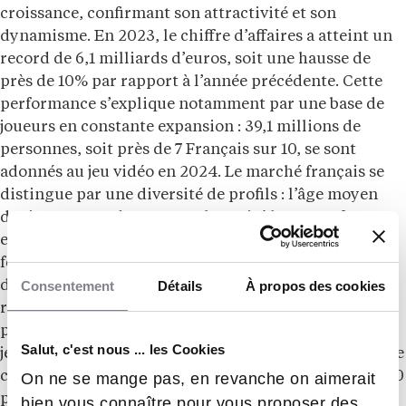
croissance, confirmant son attractivité et son
dynamisme. En 2023, le chiffre d’affaires a atteint un
record de 6,1 milliards d’euros, soit une hausse de
près de 10% par rapport à l’année précédente. Cette
performance s’explique notamment par une base de
joueurs en constante expansion : 39,1 millions de
personnes, soit près de 7 Français sur 10, se sont
adonnés au jeu vidéo en 2024. Le marché français se
distingue par une diversité de profils : l’âge moyen
des joueurs est de 38 ans et la parité hommes-femmes
est presque atteinte (53% d’hommes et 47% de
femmes). Par ailleurs, les femmes gagnent du terrain
Consentement
Détails
À propos des cookies
dans les studios de développement de jeu vidéo,
représentant désormais 24% des effectifs et 20% des
postes à responsabilité. Selon le Syndicat national du
Salut, c'est nous ... les Cookies
jeu vidéo (SNJV), cette croissance s’accompagne d’une
création d’emplois significative, avec entre 400 et 600
On ne se mange pas, en revanche on aimerait
postes créés en 2023, principalement dans les
bien vous connaître pour vous proposer des