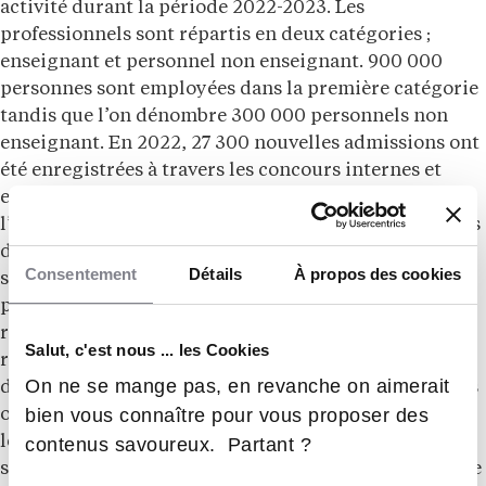
activité durant la période 2022-2023. Les
professionnels sont répartis en deux catégories ;
enseignant et personnel non enseignant. 900 000
personnes sont employées dans la première catégorie
tandis que l’on dénombre 300 000 personnels non
enseignant. En 2022, 27 300 nouvelles admissions ont
été enregistrées à travers les concours internes et
externes. La rémunération pour les métiers de
l’enseignement varie en fonction du poste, des années
de service et de l’institution. Cependant, en 2021, le
Consentement
Détails
À propos des cookies
salaire net mensuel d’un enseignant dans le secteur
public était de 2 660 euros selon les données
recueillies par la DEPP. Quels sont les métiers qui
Salut, c'est nous ... les Cookies
recrutent le plus ? Selon France Travail, les fonctions
On ne se mange pas, en revanche on aimerait
de professeur des écoles, de danse, de mathématiques
bien vous connaître pour vous proposer des
ou d’éducateur pour jeunes enfants comptent parmi
les plus recherchés. De nombreuses offres d’emploi
contenus savoureux. Partant ?
sont disponibles chaque année. Premier employeur de