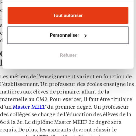
France, l’Éducation nationale recrute environ 100
conseillers, 400 gestionnaires administratifs, 400
Tout autoriser
infirmiers et plus d’une centaine d’assistants de
service social, ainsi que des formateurs, des
entraîneurs ou des intervenants dans divers
Personnaliser
domaines..
Quels sont les différents métiers de
Refuser
l’éducation nationale ?
Les métiers de l’enseignement varient en fonction de
l’établissement. Un professeur des écoles enseigne les
matières aux élèves de primaire, allant de la
maternelle au CM2. Pour exercer, il faut être titulaire
d’un
Master MEEF
du premier degré. Un professeur
des collèges se charge de l’éducation des élèves de la
6e à la 3e. Le diplôme Master MEEF 2e degré sera
requis. De plus, les aspirants devront réussir le