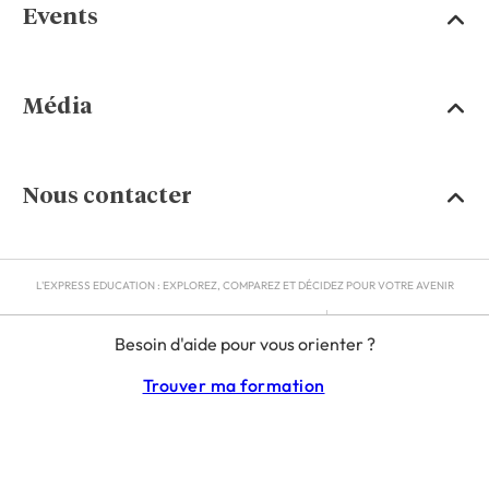
Events
Média
Nous contacter
L'EXPRESS EDUCATION : EXPLOREZ, COMPAREZ ET DÉCIDEZ POUR VOTRE AVENIR
MENTIONS LÉGALES
Besoin d'aide pour vous orienter ?
RGPD
CGU
Trouver ma formation