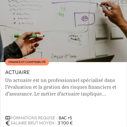
FINANCE ET COMPTABILITÉ
ACTUAIRE
Un actuaire est un professionnel spécialisé dans
l’évaluation et la gestion des risques financiers et
d’assurance. Le métier d’actuaire implique
d’analyser des données statistiques pour prévoir
les pertes potentielles et optimiser les stratégies
financières. Ses missions incluent la conception de
FORMATIONS REQUISE :
BAC +5
modèles pour les assurances, la prévision des
SALAIRE BRUT MOYEN :
3 700 €