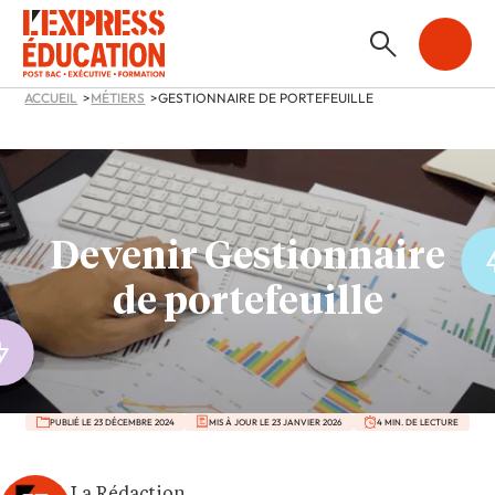
ACCUEIL
MÉTIERS
GESTIONNAIRE DE PORTEFEUILLE
Devenir Gestionnaire
de portefeuille
PUBLIÉ LE 23 DÉCEMBRE 2024
MIS À JOUR LE 23 JANVIER 2026
4 MIN. DE LECTURE