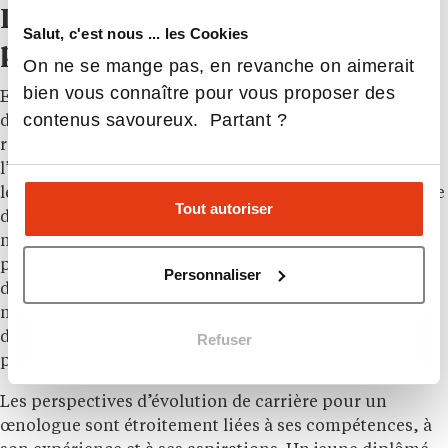
Débouchés et perspectives
Salut, c'est nous ... les Cookies
professionnelles possibles
On ne se mange pas, en revanche on aimerait
bien vous connaître pour vous proposer des
En France, les œnologues peuvent exercer dans des
contenus savoureux. Partant ?
domaines aussi divers que la production viticole, la
recherche (INRA, INAO), le conseil, le commerce,
l’enseignement ou encore la qualité. À l’international,
les perspectives sont tout aussi prometteuses, avec une
Tout autoriser
demande croissante pour des experts en vin,
notamment dans les régions viticoles émergentes. Ces
professionnels de la viticulture peuvent ainsi travailler
Personnaliser
dans des domaines viticoles prestigieux à travers le
monde, apporter leur expertise à des projets de
développement viticole ou encore contribuer à la
Refuser
promotion des vins français à l’étranger.
Les perspectives d’évolution de carrière pour un
œnologue sont étroitement liées à ses compétences, à