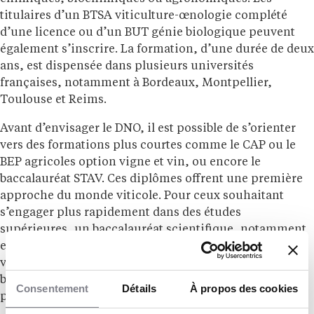
titulaires d’un BTSA viticulture-œnologie complété
d’une licence ou d’un BUT génie biologique peuvent
également s’inscrire. La formation, d’une durée de deux
ans, est dispensée dans plusieurs universités
françaises, notamment à Bordeaux, Montpellier,
Toulouse et Reims.
Avant d’envisager le DNO, il est possible de s’orienter
vers des formations plus courtes comme le CAP ou le
BEP agricoles option vigne et vin, ou encore le
baccalauréat STAV. Ces diplômes offrent une première
approche du monde viticole. Pour ceux souhaitant
s’engager plus rapidement dans des études
supérieures, un baccalauréat scientifique, notamment
en biologie ou en chimie, est recommandé. Un BTSA
viticulture-œnologie peut également constituer une
base solide pour intégrer ensuite une licence
Consentement
Détails
À propos des cookies
professionnelle ou un BUT en lien avec la viticulture.