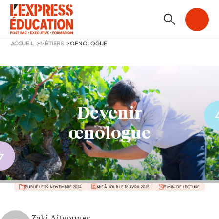
ACCUEIL
MÉTIERS
OENOLOGUE
Devenir
œnologue
PUBLIÉ LE 29 NOVEMBRE 2024
MIS À JOUR LE 18 AVRIL 2025
5 MIN. DE LECTURE