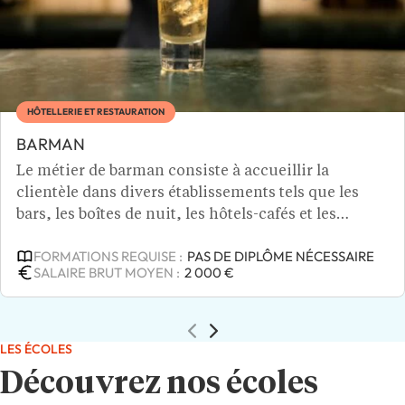
HÔTELLERIE ET RESTAURATION
BARMAN
Le métier de barman consiste à accueillir la
clientèle dans divers établissements tels que les
bars, les boîtes de nuit, les hôtels-cafés et les
bateaux de croisière. Les missions du barman
FORMATIONS REQUISE :
PAS DE DIPLÔME NÉCESSAIRE
incluent la préparation de boissons, la gestion des
SALAIRE BRUT MOYEN :
2 000 €
commandes et l’entretien du bar. Travaillant
souvent en équipe avec d’autres employés des
services en restauration, il assure une ambiance
conviviale pour les clients. Devenir barman
LES ÉCOLES
représente une immersion dans un univers
Découvrez nos écoles
dynamique où l'acquisition de multiples