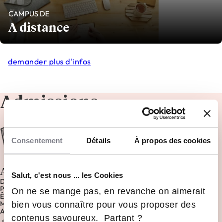
CAMPUS DE
A distance
demander plus d'infos
Admissions
Consentement
Détails
À propos des cookies
Admission toute l'année
Salut, c'est nous ... les Cookies
DIPLÔME DE NIVEAU 5 (BAC + 2) OU 2 ANS D'EXPÉRIENCE
PROFESSIONNELLE
On ne se mange pas, en revanche on aimerait
ÊTRE MOTIVÉ
MAÎTRISER EXCEL
bien vous connaître pour vous proposer des
AVOIR DE L'APPÉTENCE ANALYTIQUE
contenus savoureux. Partant ?
Entretien avec notre équipe admission