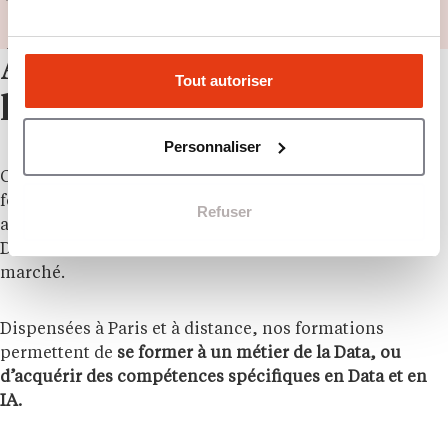
À propos de
Tout autoriser
l’établissement
Personnaliser
Créé à Paris en 2020,
DataBird
est un organisme de
formation qui a déjà accompagné plus de 4000
Refuser
apprenants dans l’acquisition des compétences clés en
Data et en IA, en adéquation avec les besoins réels du
marché.
Dispensées à Paris et à distance, nos formations
permettent de
se former à un métier de la Data, ou
d’acquérir des compétences spécifiques en Data et en
IA.