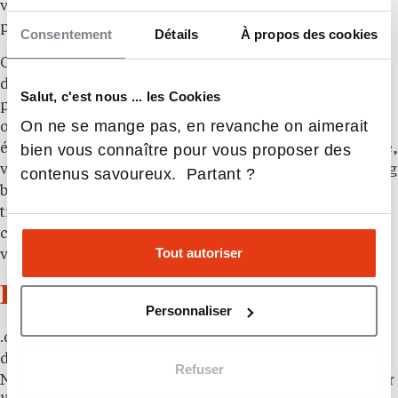
vous aidant ainsi à clarifier vos ambitions
professionnelles.
Consentement
Détails
À propos des cookies
Chez .decode, nous croyons fermement en un modèle
d’école à taille humaine qui favorise un suivi
Salut, c'est nous ... les Cookies
personnalisé, un avantage que les grandes structures
On ne se mange pas, en revanche on aimerait
ont souvent du mal à offrir. Que vous soyez lycéen,
bien vous connaître pour vous proposer des
étudiant en réorientation ou futur alternant en Mastère,
venez découvrir notre approche innovante, le “learning
contenus savoureux. Partant ?
by doing”. Vous comprendrez alors pourquoi la
transparence et l’éthique sont au cœur de notre ADN et
comment cela se traduit dans notre pédagogie et nos
Tout autoriser
valeurs fondamentales.
École .decode
Personnaliser
.decode est une école de technologie hybride qui forme
des experts du numérique en développement,
Refuser
NoCode/LowCode et intelligence artificielle. Fondée sur