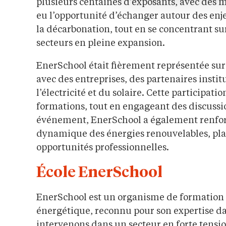
plusieurs centaines d’exposants, avec des mi
eu l’opportunité d’échanger autour des enje
la décarbonation, tout en se concentrant su
secteurs en pleine expansion.
EnerSchool était fièrement représentée sur 
avec des entreprises, des partenaires institu
l’électricité et du solaire. Cette participati
formations, tout en engageant des discussion
événement, EnerSchool a également renforc
dynamique des énergies renouvelables, plaç
opportunités professionnelles.
École EnerSchool
EnerSchool est un organisme de formation s
énergétique, reconnu pour son expertise dan
intervenons dans un secteur en forte tensi