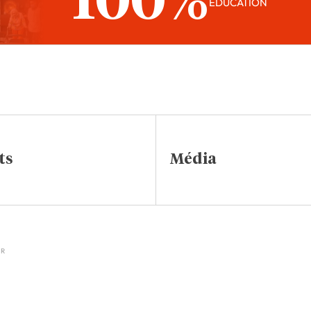
100%
ÉDUCATION
ts
Média
IR