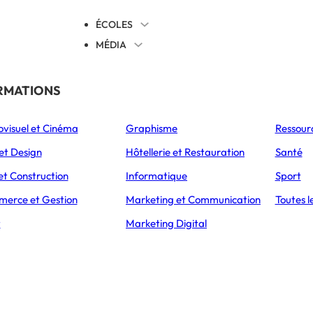
ÉCOLES
MÉDIA
EVENTS
TICALES
RMATIONS
S’ORIENTER
ovisuel et Cinéma
Graphisme
Ressour
L’Express Éducation
L’Express Éducation
L’E
as
Bachelors
Masters
et Design
Hôtellerie et Restauration
Santé
et Construction
Informatique
Sport
LITÉS
erce et Gestion
Marketing et Communication
Toutes l
alon EnerGaïa, rendez-vous 
t
Marketing Digital