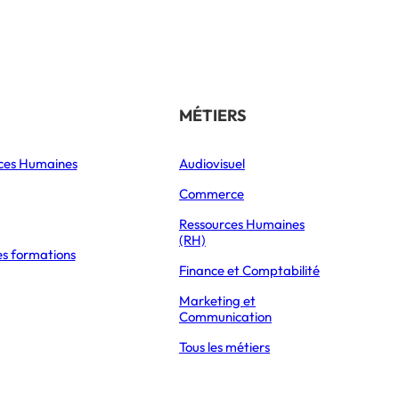
Référencer son école
THÉMATIQUES
MÉTIERS
ces Humaines
Orientation
Audiovisuel
xpress Éducation
Vie étudiante
Commerce
Formations
Ressources Humaines
(RH)
es formations
Parcoursup 2026
incontournable des
Finance et Comptabilité
Mon Master 2026
Marketing et
Partir à l’étranger
Communication
Tous les métiers
DÉCOUVRIR LE RÉSEAU