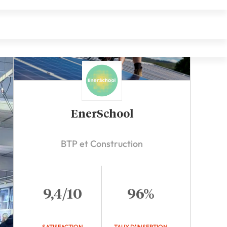
EnerSchool
BTP et Construction
9,4/10
96%
SATISFACTION
TAUX D'INSERTION