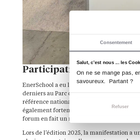
Consentement
Salut, c'est nous ... les Coo
Participation d’EnerScho
On ne se mange pas, en
savoureux. Partant ?
EnerSchool a eu l’opportunité de participer 
derniers au Parc des Expositions de Montpe
référence nationale dans le domaine des éne
Refuser
également fortement intéressé par le sect
forum en fait un rendez-vous incontournabl
Lors de l’édition 2025, la manifestation a