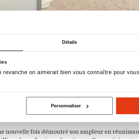
Détails
kies
ol au Salon EnerGaïa
 revanche on aimerait bien vous connaître pour vou
au salon EnerGaïa, qui s’est tenu les 10 et 11 décem
llier. Cet événement s’est imposé comme une vérita
rgies renouvelables, attirant un large public
Personnaliser
eur du photovoltaïque. La dynamique croissante de 
e pour les professionnels du secteur.
 une nouvelle fois démontré son ampleur en réunissan