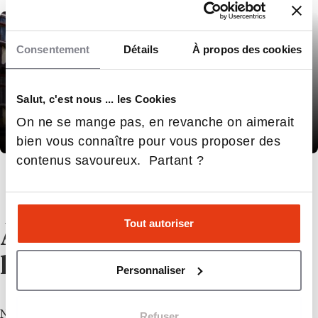
Consentement
Détails
À propos des cookies
Salut, c'est nous ... les Cookies
On ne se mange pas, en revanche on aimerait
Morlaix
bien vous connaître pour vous proposer des
contenus savoureux. Partant ?
demander plus d'infos
Tout autoriser
À propos de
l’établissement
Personnaliser
Nous sommes un organisme local de conseil en
Refuser