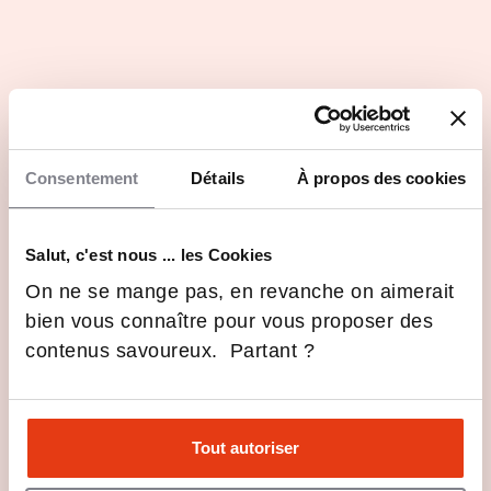
Formateurs issus du terrain, experts reconnus
Référentiels métiers clairs et certifications reconnues
Consentement
Détails
À propos des cookies
Rythme intensif et pédagogie immersive
Les dernières infos FD Formation Detailing
Salut, c'est nous ... les Cookies
On ne se mange pas, en revanche on aimerait
Esthétique automobile :
pourquoi les produits que vous
bien vous connaître pour vous proposer des
utilisez changent (et ce que cela
contenus savoureux. Partant ?
14 Jan 2026
Actualités
Actualités
implique pour votre métier)
FD Formation Detailing : les trois
parcours longs qui bousculent la
Tout autoriser
formation aux métiers de
18 Nov 2025
Formations
l’esthétique automobile