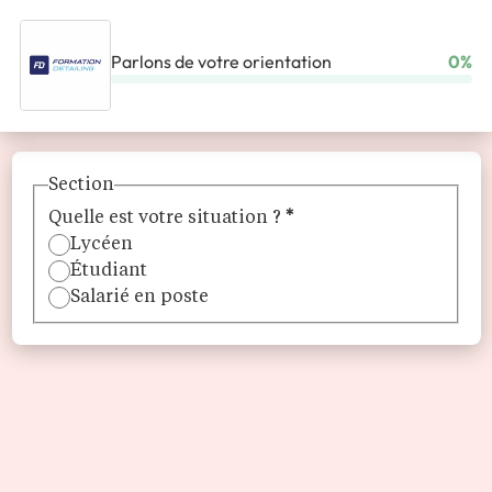
Parlons de votre orientation
0%
ACCUEIL
ORGANISMES DE FORMATION
FD FORMATION DETAILING
Section
Quelle est votre situation ?
*
Lycéen
Étudiant
Salarié en poste
FD Formation