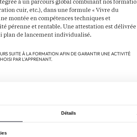
intégrée à un parcours global combinant nos formati
ration cuir, etc.), dans une formule « Vivre du
tir une montée en compétences techniques et
é pérenne et rentable. Une attestation est délivrée
i plan de lancement individualisé.
S SUITE À LA FORMATION AFIN DE GARANTIR UNE ACTIVITÉ
HOISI PAR L'APPRENANT.
te formation ?
Détails
kies