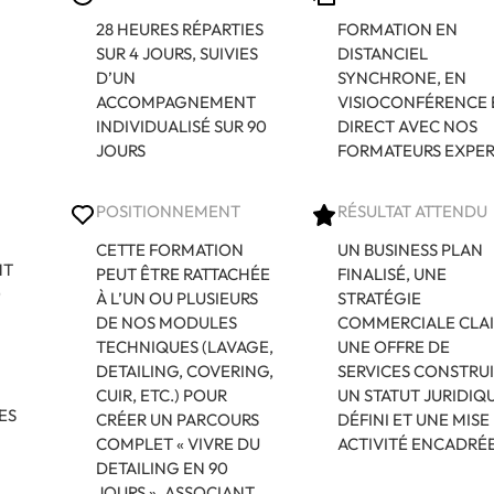
28 HEURES RÉPARTIES
FORMATION EN
SUR 4 JOURS, SUIVIES
DISTANCIEL
D’UN
SYNCHRONE, EN
ACCOMPAGNEMENT
VISIOCONFÉRENCE 
INDIVIDUALISÉ SUR 90
DIRECT AVEC NOS
JOURS
FORMATEURS EXPER
POSITIONNEMENT
RÉSULTAT ATTENDU
CETTE FORMATION
UN BUSINESS PLAN
NT
PEUT ÊTRE RATTACHÉE
FINALISÉ, UNE
0
À L’UN OU PLUSIEURS
STRATÉGIE
DE NOS MODULES
COMMERCIALE CLAI
TECHNIQUES (LAVAGE,
UNE OFFRE DE
DETAILING, COVERING,
SERVICES CONSTRUI
CUIR, ETC.) POUR
UN STATUT JURIDIQ
ES
CRÉER UN PARCOURS
DÉFINI ET UNE MISE
COMPLET « VIVRE DU
ACTIVITÉ ENCADRÉ
S
DETAILING EN 90
JOURS », ASSOCIANT