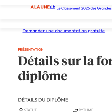
d’esthétique
À LA UNE
Le Classement 2026 des Grandes
À LA UNE
Les écoles
Les grandes écoles
Les orga
Demander une documentation gratuite
PRÉSENTATION
Détails sur la fo
diplôme
DÉTAILS DU DIPLÔME
STATUT
RYTHME