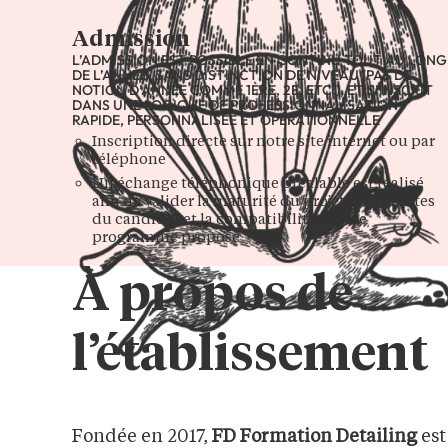
Admission
L’ADMISSION EST POSSIBLE EN CONTINU TOUT AU LONG
DE L’ANNÉE, SANS DISTINCTION DE NIVEAU (PAS DE
NOTION D’ANNÉE COMME 1ÈRE, 2E, ETC.), ET S’INSCRIT
DANS UNE LOGIQUE DE PROFESSIONNALISATION
RAPIDE, PERSONNALISÉE ET OPÉRATIONNELLE
Inscription directe sur notre site internet ou par
téléphone
Un échange téléphonique préalable est réalisé
afin de valider la maturité du projet, les attentes
du candidat et la compatibilité avec le
programme proposé
À propos de
l’établissement
Fondée en 2017,
FD Formation Detailing
est