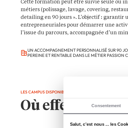
Cette formation peut être suivie seule ou 
métiers (polissage, lavage, covering, restau
detailing en 90 jours ». L’objectif : garan
entrepreneuriales pour démarrer une activit
l’issue du parcours, accompagnée d’un min
UN ACCOMPAGNEMENT PERSONNALISÉ SUR 90 JOUR
PEREINE ET RENTABLE DANS LE MÉTIER PASSION C
LES CAMPUS DISPONIBLES
Où effectuer cet
Consentement
Salut, c'est nous ... les Coo