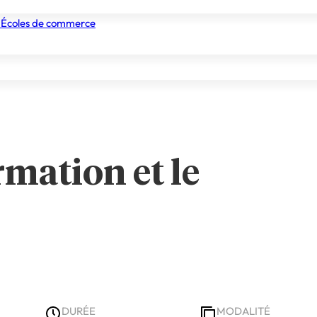
 automobile dura
 Écoles de commerce
nismes de formation
Tous les établissements
Nos experts
rmation et le
DURÉE
MODALITÉ