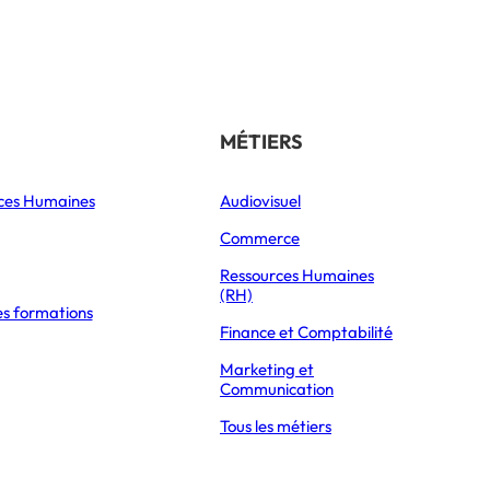
Référencer son école
THÉMATIQUES
MÉTIERS
ces Humaines
Orientation
Audiovisuel
xpress Éducation
Vie étudiante
Commerce
Formations
Ressources Humaines
(RH)
es formations
Parcoursup 2026
Finance et Comptabilité
Mon Master 2026
Marketing et
Partir à l’étranger
Communication
Tous les métiers
té