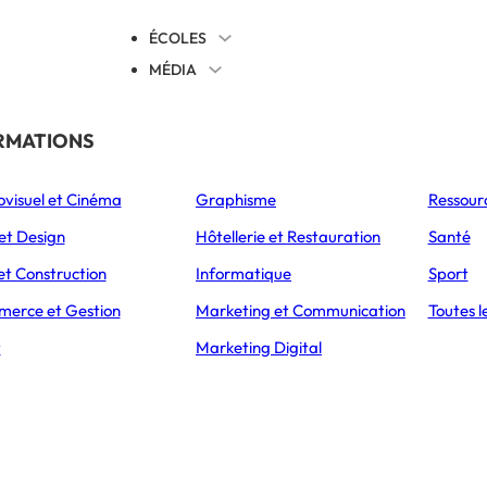
ÉCOLES
MÉDIA
EVENTS
TICALES
RMATIONS
S’ORIENTER
ovisuel et Cinéma
Graphisme
Ressour
L’Express Éducation
L’Express Éducation
L’E
as
Bachelors
Masters
et Design
Hôtellerie et Restauration
Santé
ÉTABLISSEMENT
PRÉSENTATION
CAMPUS
ADMISSIONS
et Construction
Informatique
Sport
erce et Gestion
Marketing et Communication
Toutes l
ING
CRÉER ET STRUCTURER UNE ACTIVITÉ D’ESTHÉTIQUE AUTOMOBILE DURABLE
t
Marketing Digital
turer une activi