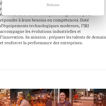
d’ingénieur, en apprentissage ou en formation
Refuser
continue. Membre du réseau
UIMM
, il collabore
étroitement avec les entreprises régionales pour
répondre à leurs besoins en compétences. Doté
d’équipements technologiques modernes, l’IRI
accompagne les évolutions industrielles et
l’innovation. Sa mission : préparer les talents de demain
et renforcer la performance des entreprises.