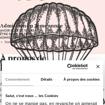
Admission en 2ème année
AVOIR PLUS DE 15 ANS
ÊTRE SORTI DE 3ÈME OU CAP
ADMISSION EN TERMINALE SELON PROFIL
Sur dossier
À propos de
l’établissement
Consentement
Détails
À propos des cookies
Avec plus de 60 ans d’expérience, l
’iri
est LA référence
industrielle en Auvergne-Rhône-Alpes, pour construire
votre avenir et devenir acteur de l’industrie de demain.
Salut, c'est nous ... les Cookies
L’iri vous accompagne dans vos projets, que vous soyez
On ne se mange pas, en revanche on aimerait