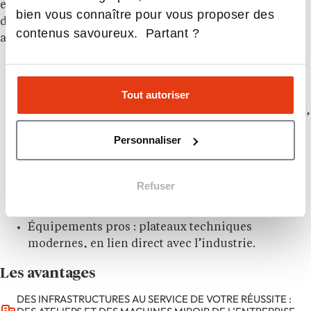
en reconversion, salarié en poste, en recherche
bien vous connaître pour vous proposer des
d’emploi ou lycéen, étudiant du CAP au Bac+5 en
contenus savoureux. Partant ?
alternance
Formations variées : électrotechnique,
Tout autoriser
automatisme, chaudronnerie, soudage,
mécanique, énergétique, maintenance, robotique,
numérique…
Personnaliser
Atout majeur : tous nos diplômes ou formations
longues sont en alternance → gratuites pour
l’apprenant et rémunérées.
Refuser
Situé à Lyon 8, accessible en tram, métro, bus et
velo’V
Équipements pros : plateaux techniques
modernes, en lien direct avec l’industrie.
Réseau solide d’entreprises industrielles
Les avantages
partenaires dans la région.
Vie étudiante : logement CROUS + réseau
DES INFRASTRUCTURES AU SERVICE DE VOTRE RÉUSSITE :