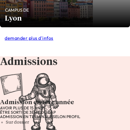
CAMPUS DE
Lyon
demander plus d'infos
Admissions
Admission en 1ère année
AVOIR PLUS DE 15 ANS
ÊTRE SORTI DE 3ÈME OU CAP
ADMISSION EN TERMINALE SELON PROFIL
Sur dossier