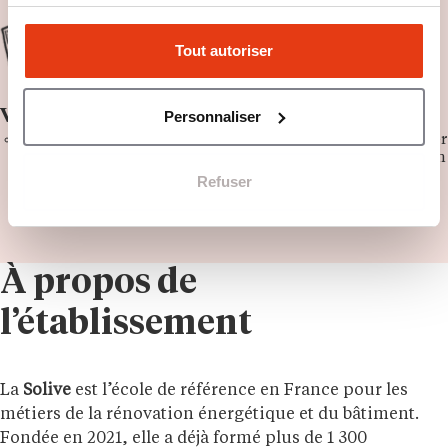
Tout autoriser
Venir chez nous
Personnaliser
Après avoir postulé, les candidats sont appelés pour valider
leur motivation à suivre la formation. Ils passent ensuite un
test technique, puis sont accompagnés dans la recherche
Refuser
de leur financement avant d'être placé dans un départ de
promotion.
À propos de
l’établissement
La
Solive
est l’école de référence en France pour les
métiers de la rénovation énergétique et du bâtiment.
Fondée en 2021, elle a déjà formé plus de 1 300