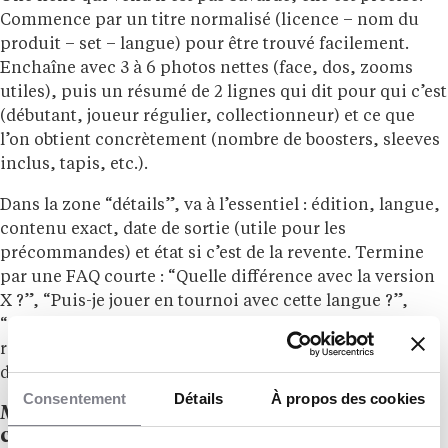
Commence par un titre normalisé (licence – nom du
produit – set – langue) pour être trouvé facilement.
Enchaîne avec 3 à 6 photos nettes (face, dos, zooms
utiles), puis un résumé de 2 lignes qui dit pour qui c’est
(débutant, joueur régulier, collectionneur) et ce que
l’on obtient concrètement (nombre de boosters, sleeves
inclus, tapis, etc.).
Dans la zone “détails”, va à l’essentiel : édition, langue,
contenu exact, date de sortie (utile pour les
précommandes) et état si c’est de la revente. Termine
par une FAQ courte : “Quelle différence avec la version
X ?”, “Puis-je jouer en tournoi avec cette langue ?”,
“Quand serai-je livré en précommande ?”. Chaque
réponse évite un e-mail au SAV… et rassure au moment
du clic.
Consentement
Détails
À propos des cookies
Merchandising digital : guider le choix
comme en boutique