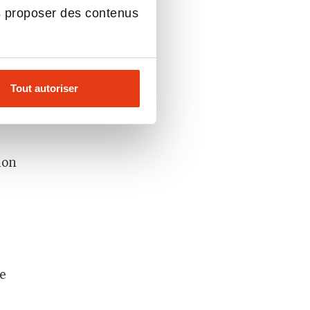
s proposer des contenus
s
Tout autoriser
ion
de