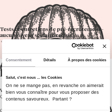
Tests et entretiens de pré-recrutement -
aucun niveau scolaire requis
Motivation, Rigueur et niveau 2 (professionnel) en
orthographe
Consentement
Détails
À propos des cookies
À propos de
l’établissement
Salut, c'est nous ... les Cookies
On ne se mange pas, en revanche on aimerait
Victoria Formation
– Centre de Formation Certifié
bien vous connaître pour vous proposer des
Qualiopi
contenus savoureux. Partant ?
Centre certificateur, VICTORIA est avant tout un