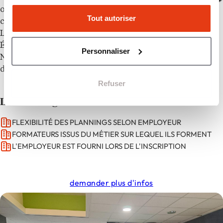
organisme de Formation, spécialisé dans la relation
Tout autoriser
client, le management et la gestion d’équipes.
L’une de nos principales fonctions : Comprendre ses
ÉMOTIONS pour mieux gérer ses relations.
Personnaliser
Notre particularité : aucun apprenti n’est sans contrat
de travail car nous avons déjà les employeurs
Refuser
Les avantages
FLEXIBILITÉ DES PLANNINGS SELON EMPLOYEUR
FORMATEURS ISSUS DU MÉTIER SUR LEQUEL ILS FORMENT
L'EMPLOYEUR EST FOURNI LORS DE L'INSCRIPTION
demander plus d'infos