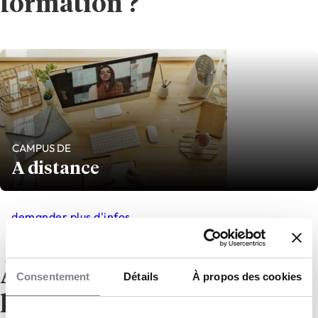
formation ?
CAMPUS DE
A distance
demander plus d'infos
À propos de
Consentement
Détails
À propos des cookies
l’établissement