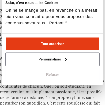
Salut, c'est nous ... les Cookies
On ne se mange pas, en revanche on aimerait
Zoo Academia
est une plateforme en ligne créée en
bien vous connaître pour vous proposer des
2023 et dédiée à la formation dans le secteur animalier.
contenus savoureux. Partant ?
Elle s’adresse à toutes les personnes désireuses de faire
de leur passion pour les animaux un véritable projet
professionnel, grâce à des parcours accessibles
financièrement (79 € par formation) et ouverts à tous
Tout autoriser
les profils.
Aujourd’hui, 2 formations sont ouvertes : la formation
Personnaliser
pour devenir soigneur animalier et la formation pour
devenir comportementaliste canin. Conçues par des
Refuser
spécialistes du milieu animalier, les formations
proposées sont à la fois riches, flexibles et adaptées aux
contraintes de chacun. Que l’on soit étudiant, en
reconversion ou simplement passionné, il est possible
de se former à distance, à son propre rythme, sans
perturber son quotidien. C’est cette souplesse qui fait