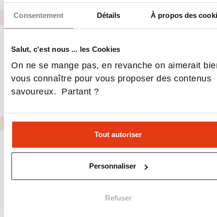
Consentement
Détails
À propos des cook
Salut, c'est nous ... les Cookies
On ne se mange pas, en revanche on aimerait bie
vous connaître pour vous proposer des contenus
savoureux. Partant ?
Tout autoriser
E-reputation management
Personnaliser
Inspirez confiance : 9 étudiants sur 10
recherchent des témoignages. Depuis L’Express
Education, reprenez le contrôle de votre e-
Refuser
reputation en collectant, modérant et diffusant