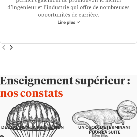
permet également de promouvoir le métier
d’ingénieur et l’industrie qui offre de nombreuses
opportunités de carrière.
Lire plus
Cette collaboration renforce donc la visibilité de
notre offre de formations auprès de futurs talents
et une belle vitrine à notre école.
Nous sommes ravis de cette initiative et
convaincus qu’elle contribuera à faire rayonner
encore davantage notre mission : former plus
d’ingénieur.e.s prêts à répondre aux défis
environnementaux.
Enseignement supérieur :
nos constats
DES FREINS À LA PROJECTION
UN CHOIX DÉTERMINANT
POUR LA SUITE