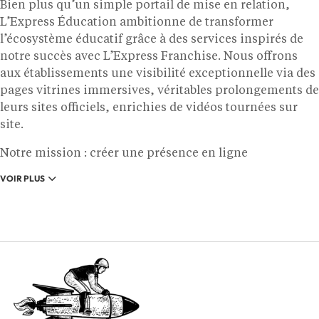
Bien plus qu’un simple portail de mise en relation,
L’Express Éducation ambitionne de transformer
l’écosystème éducatif grâce à des services inspirés de
notre succès avec L’Express Franchise. Nous offrons
aux établissements une visibilité exceptionnelle via des
pages vitrines immersives, véritables prolongements de
leurs sites officiels, enrichies de vidéos tournées sur
site.
Notre mission : créer une présence en ligne
permanente et dynamique pour chaque école,
VOIR PLUS
renforcée par une stratégie de communication digitale
innovante grâce à notre studio interne. De plus, nous
proposons des initiatives exclusives telles que :
Les Awards annuels, pour célébrer les leaders de
l’éducation.
Des cahiers thématiques trimestriels, intégrés à
notre hebdomadaire.