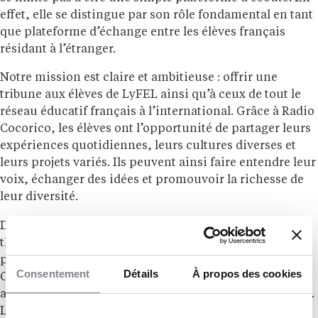
effet, elle se distingue par son rôle fondamental en tant
que plateforme d’échange entre les élèves français
résidant à l’étranger.
Notre mission est claire et ambitieuse : offrir une
tribune aux élèves de LyFEL ainsi qu’à ceux de tout le
réseau éducatif français à l’international. Grâce à Radio
Cocorico, les élèves ont l’opportunité de partager leurs
expériences quotidiennes, leurs cultures diverses et
leurs projets variés. Ils peuvent ainsi faire entendre leur
voix, échanger des idées et promouvoir la richesse de
leur diversité.
De l’actualité internationale aux reportages
thématiques captivants, en passant par des interviews
passionnantes et des créations sonores originales,
Consentement
Détails
À propos des cookies
Cocorico établit un lien solide et vivant entre les jeunes
auteurs et les auditeurs francophones du monde entier.
Loin d’être une simple radio scolaire, Radio Cocorico